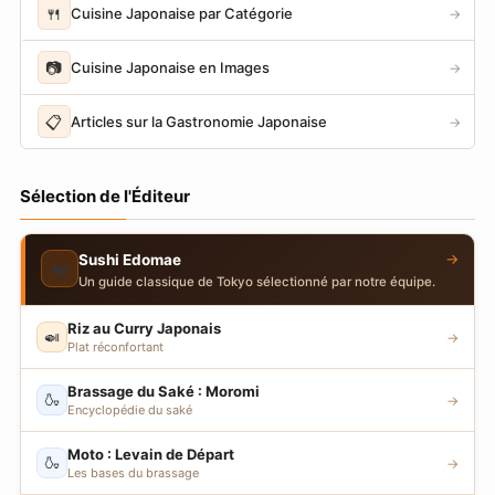
🍴
Cuisine Japonaise par Catégorie
→
📷
Cuisine Japonaise en Images
→
📋
Articles sur la Gastronomie Japonaise
→
Sélection de l'Éditeur
→
Sushi Edomae
🍣
Un guide classique de Tokyo sélectionné par notre équipe.
Riz au Curry Japonais
🍛
→
Plat réconfortant
Brassage du Saké : Moromi
🍶
→
Encyclopédie du saké
Moto : Levain de Départ
🍶
→
Les bases du brassage