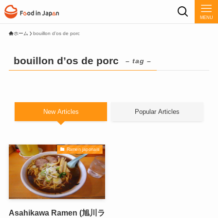
MENU
ホーム
bouillon d’os de porc
bouillon d’os de porc
– tag –
New Articles
Popular Articles
Ramen japonais
Asahikawa Ramen (旭川ラ