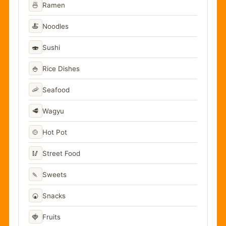
🍜
Ramen
🍝
Noodles
🍣
Sushi
🍚
Rice Dishes
🦐
Seafood
🥩
Wagyu
🍲
Hot Pot
🥢
Street Food
🍡
Sweets
🍘
Snacks
🍓
Fruits