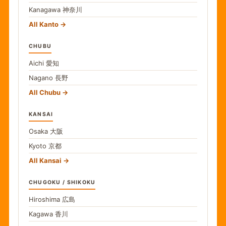
Kanagawa
神奈川
All Kanto
CHUBU
Aichi
愛知
Nagano
長野
All Chubu
KANSAI
Osaka
大阪
Kyoto
京都
All Kansai
CHUGOKU / SHIKOKU
Hiroshima
広島
Kagawa
香川