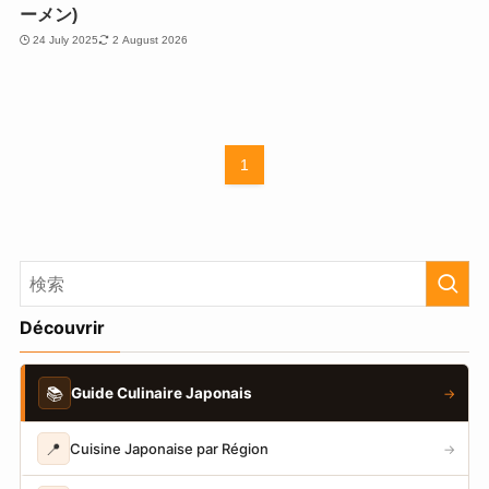
ーメン)
24 July 2025
2 August 2026
1
Découvrir
📚
Guide Culinaire Japonais
→
📍
Cuisine Japonaise par Région
→