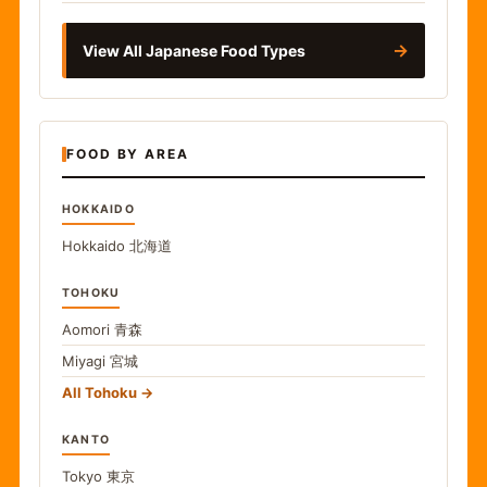
→
View All Japanese Food Types
FOOD BY AREA
HOKKAIDO
Hokkaido
北海道
TOHOKU
Aomori
青森
Miyagi
宮城
All Tohoku
KANTO
Tokyo
東京