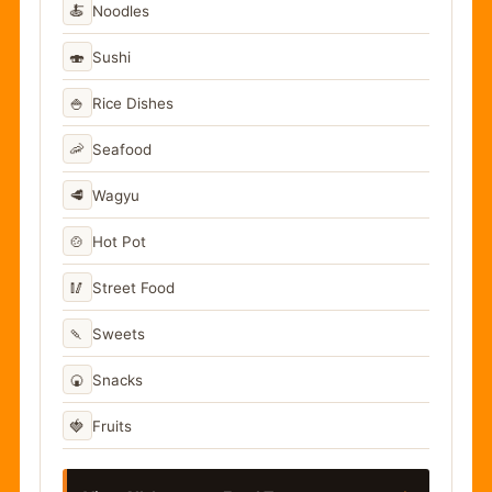
🍝
Noodles
🍣
Sushi
🍚
Rice Dishes
🦐
Seafood
🥩
Wagyu
🍲
Hot Pot
🥢
Street Food
🍡
Sweets
🍘
Snacks
🍓
Fruits