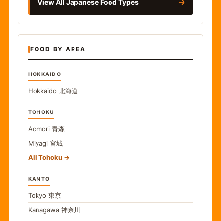
→
View All Japanese Food Types
FOOD BY AREA
HOKKAIDO
Hokkaido
北海道
TOHOKU
Aomori
青森
Miyagi
宮城
All Tohoku
KANTO
Tokyo
東京
Kanagawa
神奈川