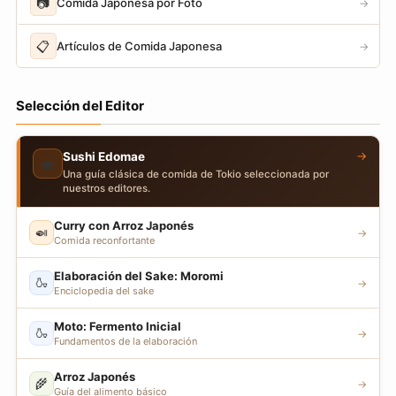
📷
Comida Japonesa por Foto
→
📋
Artículos de Comida Japonesa
→
Selección del Editor
→
Sushi Edomae
🍣
Una guía clásica de comida de Tokio seleccionada por
nuestros editores.
Curry con Arroz Japonés
🍛
→
Comida reconfortante
Elaboración del Sake: Moromi
🍶
→
Enciclopedia del sake
Moto: Fermento Inicial
🍶
→
Fundamentos de la elaboración
Arroz Japonés
🌾
→
Guía del alimento básico