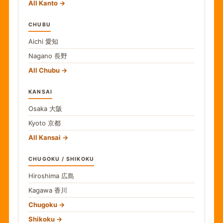
All Kanto
CHUBU
Aichi
愛知
Nagano
長野
All Chubu
KANSAI
Osaka
大阪
Kyoto
京都
All Kansai
CHUGOKU / SHIKOKU
Hiroshima
広島
Kagawa
香川
Chugoku
Shikoku