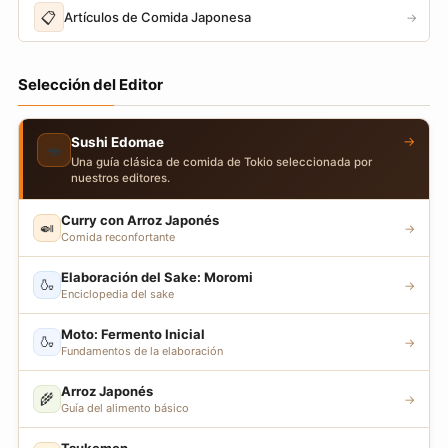
📋
Artículos de Comida Japonesa
→
Selección del Editor
→
Sushi Edomae
🍣
Una guía clásica de comida de Tokio seleccionada por
nuestros editores.
Curry con Arroz Japonés
🍛
→
Comida reconfortante
Elaboración del Sake: Moromi
🍶
→
Enciclopedia del sake
Moto: Fermento Inicial
🍶
→
Fundamentos de la elaboración
Arroz Japonés
🌾
→
Guía del alimento básico