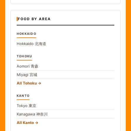
FOOD BY AREA
HOKKAIDO
Hokkaido
北海道
TOHOKU
Aomori
青森
Miyagi
宮城
All Tohoku
KANTO
Tokyo
東京
Kanagawa
神奈川
All Kanto