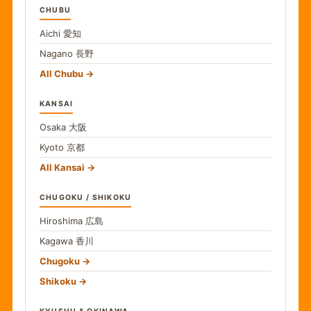
CHUBU
Aichi
愛知
Nagano
長野
All Chubu
KANSAI
Osaka
大阪
Kyoto
京都
All Kansai
CHUGOKU / SHIKOKU
Hiroshima
広島
Kagawa
香川
Chugoku
Shikoku