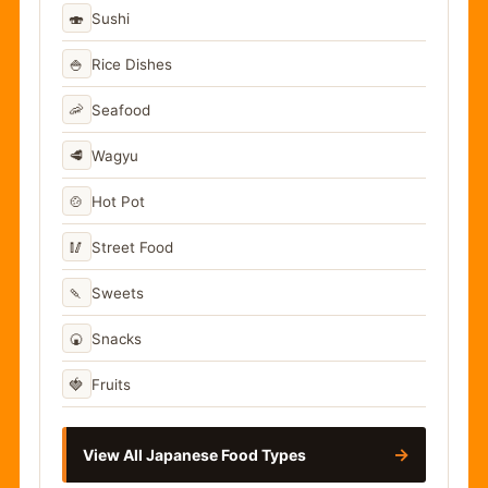
🍣
Sushi
🍚
Rice Dishes
🦐
Seafood
🥩
Wagyu
🍲
Hot Pot
🥢
Street Food
🍡
Sweets
🍘
Snacks
🍓
Fruits
→
View All Japanese Food Types