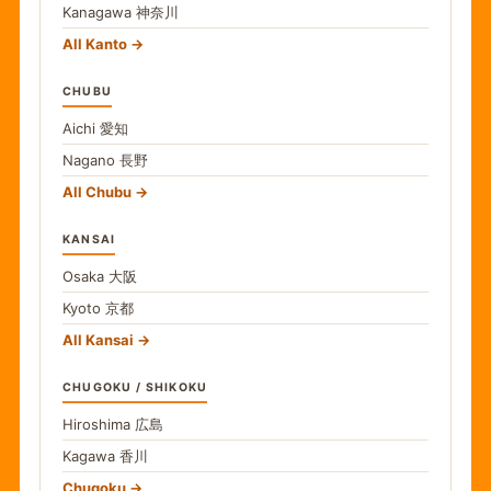
Kanagawa
神奈川
All Kanto
CHUBU
Aichi
愛知
Nagano
長野
All Chubu
KANSAI
Osaka
大阪
Kyoto
京都
All Kansai
CHUGOKU / SHIKOKU
Hiroshima
広島
Kagawa
香川
Chugoku