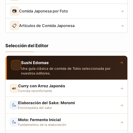
📷
Comida Japonesa por Foto
→
📋
Artículos de Comida Japonesa
→
Selección del Editor
→
Sushi Edomae
🍣
Una guía clásica de comida de Tokio seleccionada por
nuestros editores.
Curry con Arroz Japonés
🍛
→
Comida reconfortante
Elaboración del Sake: Moromi
🍶
→
Enciclopedia del sake
Moto: Fermento Inicial
🍶
→
Fundamentos de la elaboración