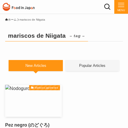
MENU
ホーム
mariscos de Niigata
mariscos de Niigata
– tag –
New Articles
Popular Articles
Mariscos japoneses
Pez negro (のどぐろ)