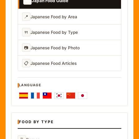
📚
Japan Food Guide
📍
Japanese Food by Area
🍴
Japanese Food by Type
📷
Japanese Food by Photo
📋
Japanese Food Articles
LANGUAGE
FOOD BY TYPE