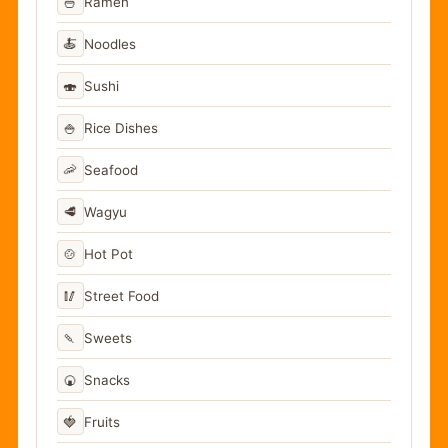
🍜
Ramen
🍝
Noodles
🍣
Sushi
🍚
Rice Dishes
🦐
Seafood
🥩
Wagyu
🍲
Hot Pot
🥢
Street Food
🍡
Sweets
🍘
Snacks
🍓
Fruits