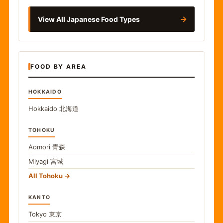
→
View All Japanese Food Types
FOOD BY AREA
HOKKAIDO
Hokkaido
北海道
TOHOKU
Aomori
青森
Miyagi
宮城
All Tohoku
KANTO
Tokyo
東京