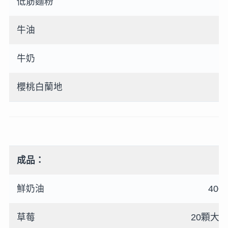
低筋麵粉
牛油
牛奶
櫻桃白蘭地
成品：
鮮奶油
400
草莓
20顆大顆 