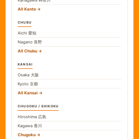
All Kanto
CHUBU
Aichi
愛知
Nagano
長野
All Chubu
KANSAI
Osaka
大阪
Kyoto
京都
All Kansai
CHUGOKU / SHIKOKU
Hiroshima
広島
Kagawa
香川
Chugoku