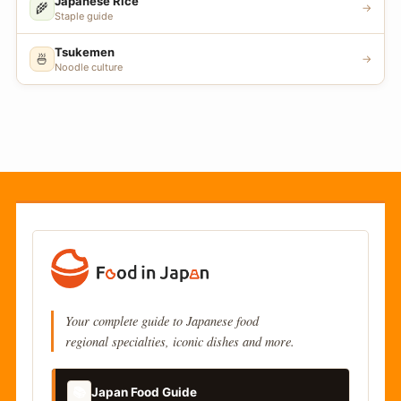
Japanese Rice
🌾
→
Staple guide
Tsukemen
🍜
→
Noodle culture
Your complete guide to Japanese food
regional specialties, iconic dishes and more.
📚
Japan Food Guide