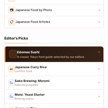
📷
Japanese Food by Photo
→
📋
Japanese Food Articles
→
Editor's Picks
→
Edomae Sushi
🍣
A classic Tokyo food guide selected by our editors.
Japanese Curry Rice
🍛
→
Comfort food
Sake Brewing: Moromi
🍶
→
Sake encyclopedia
Moto: Yeast Starter
🍶
→
Brewing basics