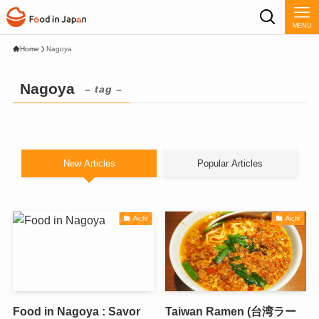
MENU
Home
Nagoya
Nagoya
– tag –
New Articles
Popular Articles
Aichi
Aichi
Food in Nagoya : Savor
Taiwan Ramen (台湾ラー