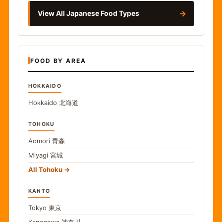
→
View All Japanese Food Types
FOOD BY AREA
HOKKAIDO
Hokkaido
北海道
TOHOKU
Aomori
青森
Miyagi
宮城
All Tohoku
KANTO
Tokyo
東京
Kanagawa
神奈川