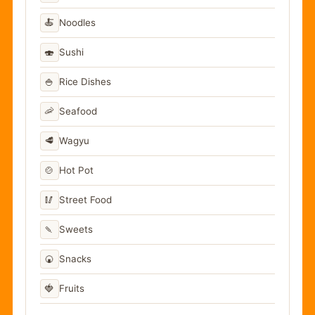
🍝
Noodles
🍣
Sushi
🍚
Rice Dishes
🦐
Seafood
🥩
Wagyu
🍲
Hot Pot
🥢
Street Food
🍡
Sweets
🍘
Snacks
🍓
Fruits