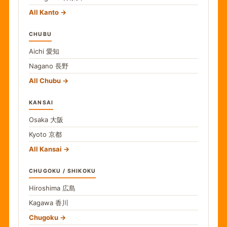
All Kanto
CHUBU
Aichi
愛知
Nagano
長野
All Chubu
KANSAI
Osaka
大阪
Kyoto
京都
All Kansai
CHUGOKU / SHIKOKU
Hiroshima
広島
Kagawa
香川
Chugoku