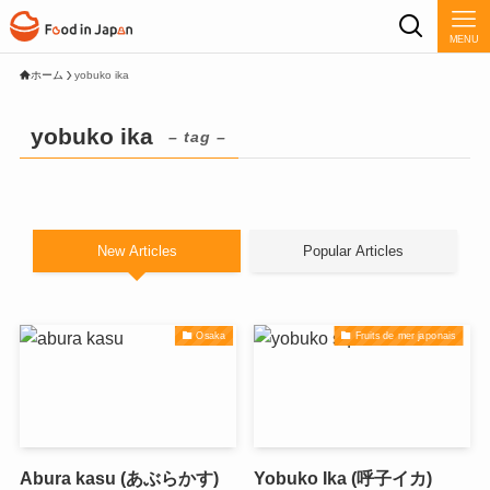
MENU
ホーム
yobuko ika
yobuko ika
– tag –
New Articles
Popular Articles
Osaka
Fruits de mer japonais
Abura kasu (あぶらかす)
Yobuko Ika (呼子イカ)