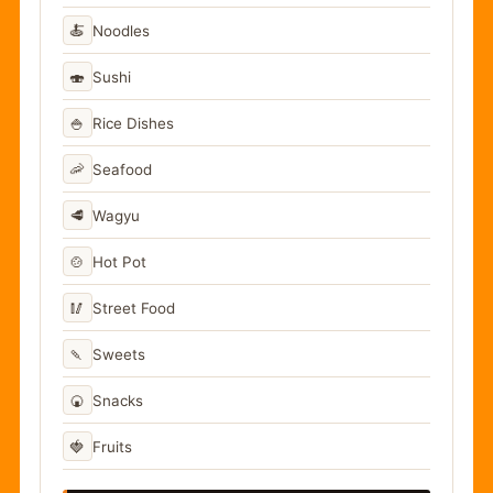
🍝
Noodles
🍣
Sushi
🍚
Rice Dishes
🦐
Seafood
🥩
Wagyu
🍲
Hot Pot
🥢
Street Food
🍡
Sweets
🍘
Snacks
🍓
Fruits