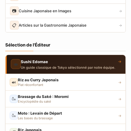
📷
Cuisine Japonaise en Images
→
📋
Articles sur la Gastronomie Japonaise
→
Sélection de l'Éditeur
→
Sushi Edomae
🍣
Un guide classique de Tokyo sélectionné par notre équipe.
Riz au Curry Japonais
🍛
→
Plat réconfortant
Brassage du Saké : Moromi
🍶
→
Encyclopédie du saké
Moto : Levain de Départ
🍶
→
Les bases du brassage
Riz Japonais