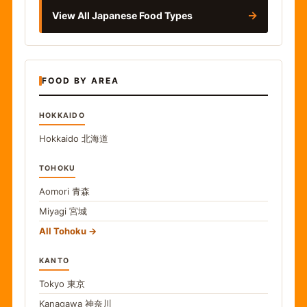
→
View All Japanese Food Types
FOOD BY AREA
HOKKAIDO
Hokkaido
北海道
TOHOKU
Aomori
青森
Miyagi
宮城
All Tohoku
KANTO
Tokyo
東京
Kanagawa
神奈川