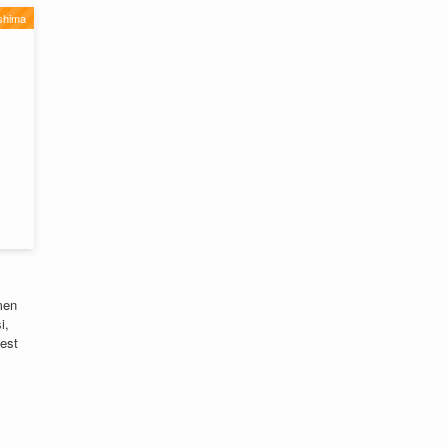
shima
men
i,
 est