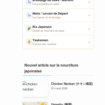
Brassage du Saké : Moromi
🍶
→
Encyclopédie du saké
Moto : Levain de Départ
🍶
→
Les bases du brassage
Riz Japonais
🌾
→
Guide de l'aliment de base
Tsukemen
🍜
→
Culture des nouilles
Nouvel article sur la nourriture
japonaise
Chicken Nanban (チキン南蛮)
4 août 2026
Umeshu (梅酒)