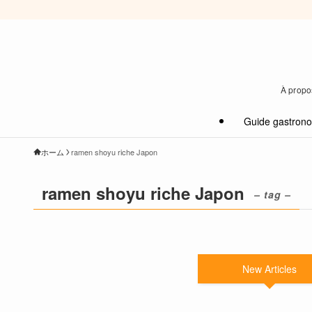
À propos
Guide gastron
ホーム
ramen shoyu riche Japon
ramen shoyu riche Japon
– tag –
New Articles