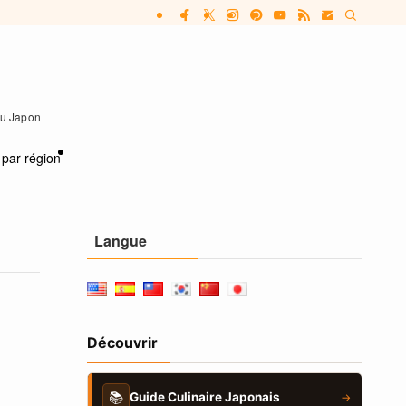
 au Japon
 par région
Langue
Découvrir
📚
Guide Culinaire Japonais
→