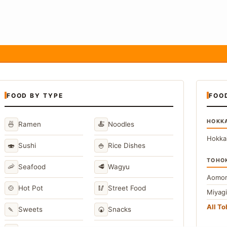
FOOD BY TYPE
FOO
HOKK
🍜
🍝
Ramen
Noodles
Hokka
🍣
🍚
Sushi
Rice Dishes
TOHO
🦐
🥩
Seafood
Wagyu
Aomor
🍲
🥢
Hot Pot
Street Food
Miyag
All T
🍡
🍘
Sweets
Snacks