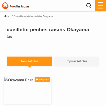
MENU
ホーム
cueillette pêches raisins Okayama
cueillette pêches raisins Okayama
–
tag –
New Articles
Popular Articles
Okayama