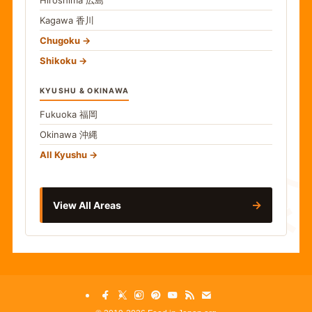
Hiroshima
広島
Kagawa
香川
Chugoku
Shikoku
KYUSHU & OKINAWA
Fukuoka
福岡
Okinawa
沖縄
食
All Kyushu
→
View All Areas