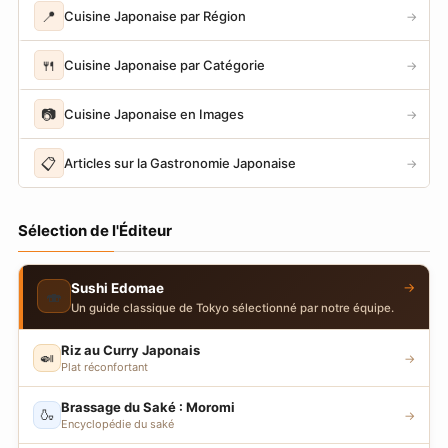
📍
Cuisine Japonaise par Région
→
🍴
Cuisine Japonaise par Catégorie
→
📷
Cuisine Japonaise en Images
→
📋
Articles sur la Gastronomie Japonaise
→
Sélection de l'Éditeur
→
Sushi Edomae
🍣
Un guide classique de Tokyo sélectionné par notre équipe.
Riz au Curry Japonais
🍛
→
Plat réconfortant
Brassage du Saké : Moromi
🍶
→
Encyclopédie du saké