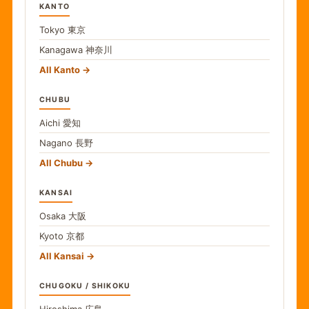
KANTO
Tokyo
東京
Kanagawa
神奈川
All Kanto
CHUBU
Aichi
愛知
Nagano
長野
All Chubu
KANSAI
Osaka
大阪
Kyoto
京都
All Kansai
CHUGOKU / SHIKOKU