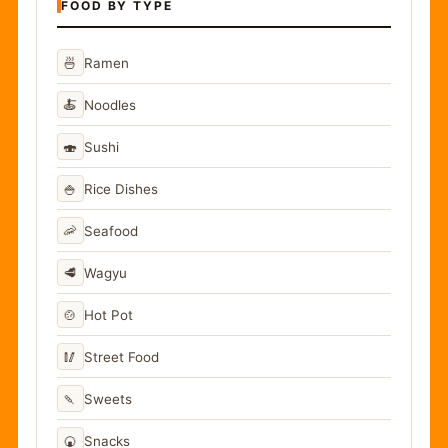
FOOD BY TYPE
🍜
Ramen
🍝
Noodles
🍣
Sushi
🍚
Rice Dishes
🦐
Seafood
🥩
Wagyu
🍲
Hot Pot
🥢
Street Food
🍡
Sweets
🍘
Snacks