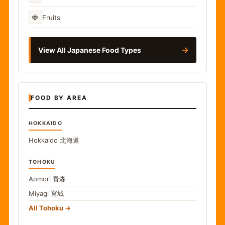
🍓
Fruits
→
View All Japanese Food Types
FOOD BY AREA
HOKKAIDO
Hokkaido
北海道
TOHOKU
Aomori
青森
Miyagi
宮城
All Tohoku