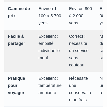
Gamme de
Environ 1
Environ 800
Env
prix
100 à 5 700
à 2 000
000
yens
yens
yen
Facile à
Excellent ;
Correct ;
Mau
partager
emballé
nécessite
doit
individuelle
un service
cou
ment
sans
serv
couteau
Pratique
Excellent ;
Nécessite
Néc
pour
température
une
une
voyager
ambiante
conservatio
réfr
n au frais