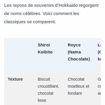
Les rayons de souvenirs d’Hokkaido regorgent
de noms célèbres. Voici comment les
classiques se comparent.
Shiroi
Royce
Le
Koibito
(Nama
(Ch
Chocolate)
ke)
Texture
Biscuit
Chocolat
Gât
croustillant,
moelleux et
cré
chocolat
fondant
aér
lisse