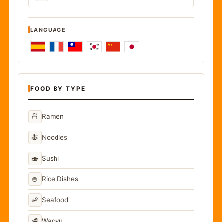
LANGUAGE
FOOD BY TYPE
🍜
Ramen
🍝
Noodles
🍣
Sushi
🍚
Rice Dishes
🦐
Seafood
🥩
Wagyu