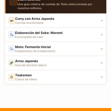
🍣
Una guía clásica de comida de Tokio seleccionada por
nuestros editores.
Curry con Arroz Japonés
🍛
→
Comida reconfortante
Elaboración del Sake: Moromi
🍶
→
Enciclopedia del sake
Moto: Fermento Inicial
🍶
→
Fundamentos de la elaboración
Arroz Japonés
🌾
→
Guía del alimento básico
Tsukemen
🍜
→
Cultura de fideos