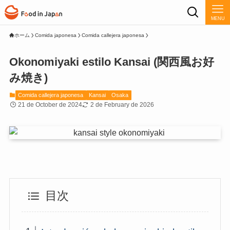
MENU
ホーム
Comida japonesa
Comida callejera japonesa
Okonomiyaki estilo Kansai (関西風お好
み焼き)
Comida callejera japonesa
Kansai
Osaka
21 de October de 2024
2 de February de 2026
目次