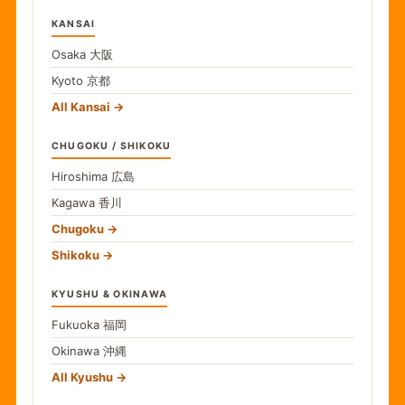
KANSAI
Osaka
大阪
Kyoto
京都
All Kansai
CHUGOKU / SHIKOKU
Hiroshima
広島
Kagawa
香川
Chugoku
Shikoku
KYUSHU & OKINAWA
Fukuoka
福岡
Okinawa
沖縄
All Kyushu