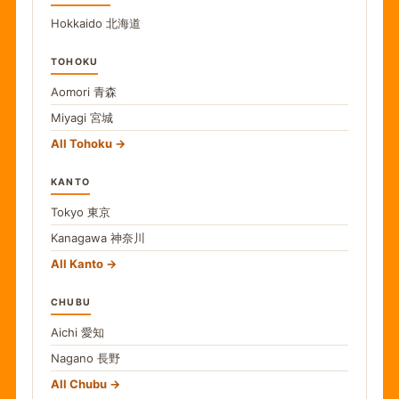
Hokkaido
北海道
TOHOKU
Aomori
青森
Miyagi
宮城
All Tohoku
KANTO
Tokyo
東京
Kanagawa
神奈川
All Kanto
CHUBU
Aichi
愛知
Nagano
長野
All Chubu