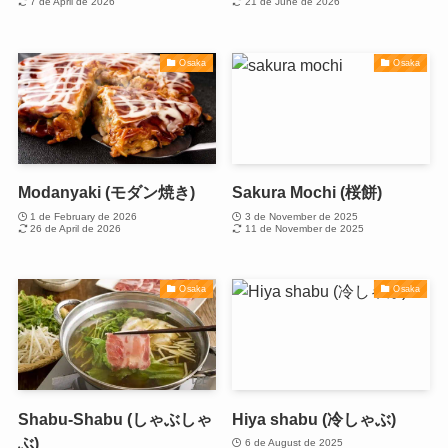
7 de April de 2026
21 de June de 2026
Osaka
Osaka
Modanyaki (モダン焼き)
Sakura Mochi (桜餅)
1 de February de 2026
3 de November de 2025
26 de April de 2026
11 de November de 2025
Osaka
Osaka
Shabu-Shabu (しゃぶしゃ
Hiya shabu (冷しゃぶ)
ぶ)
6 de August de 2025