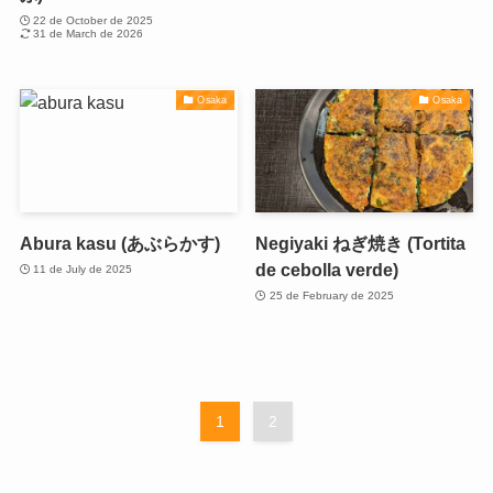
22 de October de 2025
31 de March de 2026
Osaka
Osaka
Abura kasu (あぶらかす)
Negiyaki ねぎ焼き (Tortita
de cebolla verde)
11 de July de 2025
25 de February de 2025
1
2