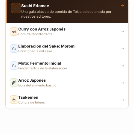
→
Sushi Edomae
🍣
Una guía clásica de comida de Tokio seleccionada por
nuestros editores.
Curry con Arroz Japonés
🍛
→
Comida reconfortante
Elaboración del Sake: Moromi
🍶
→
Enciclopedia del sake
Moto: Fermento Inicial
🍶
→
Fundamentos de la elaboración
Arroz Japonés
🌾
→
Guía del alimento básico
Tsukemen
🍜
→
Cultura de fideos