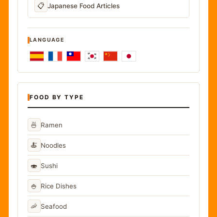
📋
Japanese Food Articles
LANGUAGE
FOOD BY TYPE
🍜
Ramen
🍝
Noodles
🍣
Sushi
🍚
Rice Dishes
🦐
Seafood