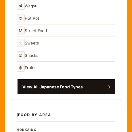
🥩
Wagyu
🍲
Hot Pot
🥢
Street Food
🍡
Sweets
🍘
Snacks
🍓
Fruits
→
View All Japanese Food Types
FOOD BY AREA
HOKKAIDO