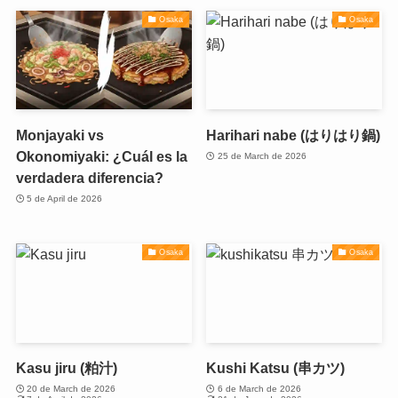
Osaka
Osaka
Monjayaki vs
Harihari nabe (はりはり鍋)
Okonomiyaki: ¿Cuál es la
25 de March de 2026
verdadera diferencia?
5 de April de 2026
Osaka
Osaka
Kasu jiru (粕汁)
Kushi Katsu (串カツ)
20 de March de 2026
6 de March de 2026