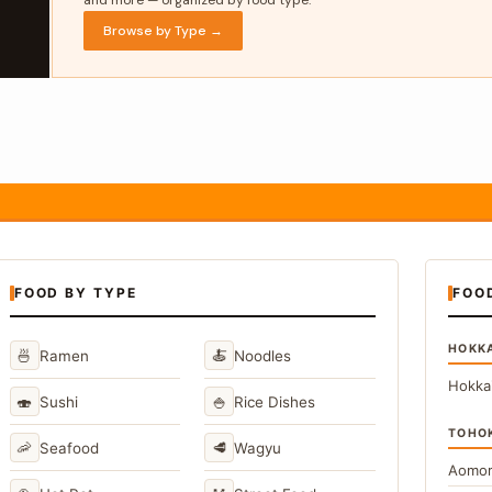
and more — organized by food type.
Browse by Type →
FOOD BY TYPE
FOO
HOKK
🍜
🍝
Ramen
Noodles
Hokka
🍣
🍚
Sushi
Rice Dishes
TOHO
🦐
🥩
Seafood
Wagyu
Aomor