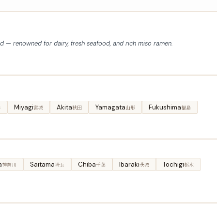
d — renowned for dairy, fresh seafood, and rich miso ramen.
Miyagi
Akita
Yamagata
Fukushima
手
宮城
秋田
山形
福島
a
Saitama
Chiba
Ibaraki
Tochigi
神奈川
埼玉
千葉
茨城
栃木