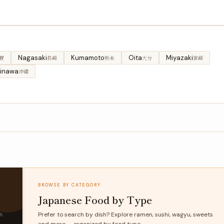
Nagasaki
Kumamoto
Oita
Miyazaki
賀
長崎
熊本
大分
宮崎
inawa
沖縄
BROWSE BY CATEGORY
Japanese Food by Type
e,
Prefer to search by dish? Explore ramen, sushi, wagyu, sweets