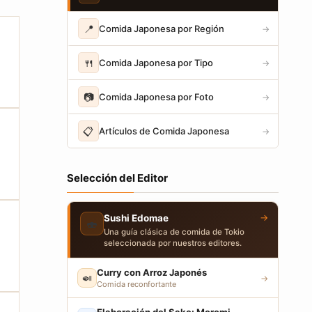
📍
Comida Japonesa por Región
→
🍴
Comida Japonesa por Tipo
→
📷
Comida Japonesa por Foto
→
📋
Artículos de Comida Japonesa
→
Selección del Editor
→
Sushi Edomae
🍣
Una guía clásica de comida de Tokio
seleccionada por nuestros editores.
Curry con Arroz Japonés
🍛
→
Comida reconfortante