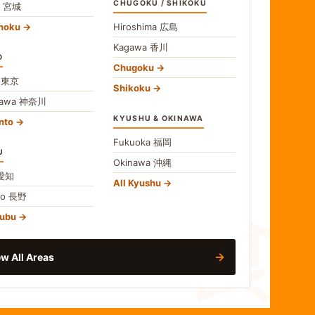
CHUGOKU / SHIKOKU
i
宮城
ohoku
Hiroshima
広島
Kagawa
香川
O
Chugoku
o
東京
Shikoku
gawa
神奈川
KYUSHU & OKINAWA
nto
Fukuoka
福岡
U
Okinawa
沖縄
食
愛知
All Kyushu
no
長野
hubu
→
w All Areas