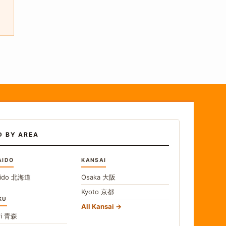
D BY AREA
AIDO
KANSAI
ido
北海道
Osaka
大阪
Kyoto
京都
KU
All Kansai
i
青森