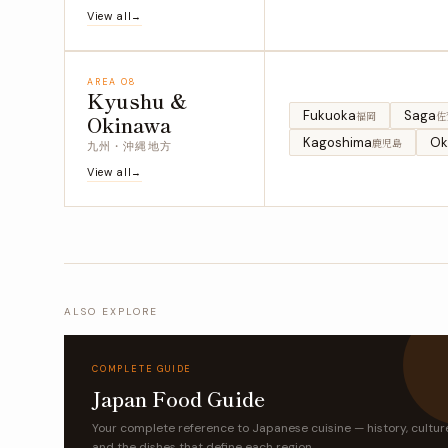
View all
AREA 08
Kyushu &
Fukuoka
Saga
福岡
佐
Okinawa
Kagoshima
Ok
鹿児島
九州・沖縄地方
View all
ALSO EXPLORE
COMPLETE GUIDE
Japan Food Guide
Your complete reference to Japanese cuisine — history, cultur
and the dishes that define each region.