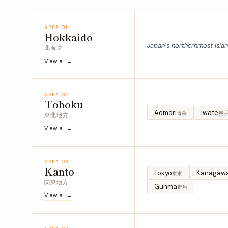
AREA 01
Hokkaido
Japan’s northernmost islan
北海道
View all
AREA 02
Tohoku
Aomori
Iwate
青森
岩
東北地方
View all
AREA 03
Kanto
Tokyo
Kanagaw
東京
関東地方
Gunma
群馬
View all