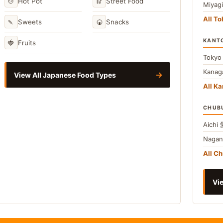
🍲
🥢
Hot Pot
Street Food
Miyag
All T
🍡
🍘
Sweets
Snacks
KANT
🍓
Fruits
Toky
Kana
→
View All Japanese Food Types
All Ka
CHUB
Aichi
Naga
All C
Vie