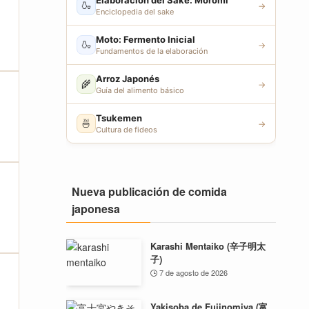
Elaboración del Sake: Moromi
🍶
→
Enciclopedia del sake
Moto: Fermento Inicial
🍶
→
Fundamentos de la elaboración
Arroz Japonés
🌾
→
Guía del alimento básico
Tsukemen
🍜
→
Cultura de fideos
Nueva publicación de comida
japonesa
Karashi Mentaiko (辛子明太
子)
7 de agosto de 2026
Yakisoba de Fujinomiya (富