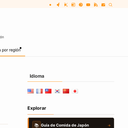
pón
 por región
Idioma
Explorar
📚
Guía de Comida de Japón
→