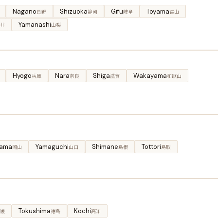
Nagano
Shizuoka
Gifu
Toyama
長野
静岡
岐阜
富山
Yamanashi
井
山梨
Hyogo
Nara
Shiga
Wakayama
兵庫
奈良
滋賀
和歌山
ama
Yamaguchi
Shimane
Tottori
岡山
山口
島根
鳥取
Tokushima
Kochi
媛
徳島
高知