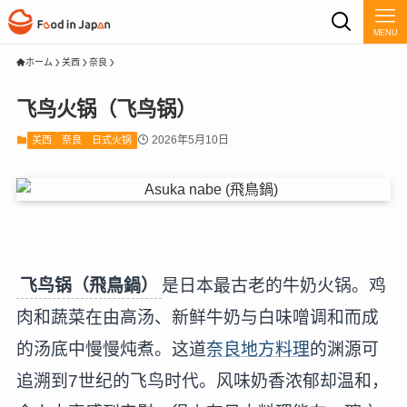
MENU
ホーム
关西
奈良
飞鸟火锅（飞鸟锅）
2026年5月10日
关西
奈良
日式火锅
飞鸟锅（飛鳥鍋）
是日本最古老的牛奶火锅。鸡
肉和蔬菜在由高汤、新鲜牛奶与白味噌调和而成
的汤底中慢慢炖煮。这道
奈良地方料理
的渊源可
追溯到7世纪的飞鸟时代。风味奶香浓郁却温和，