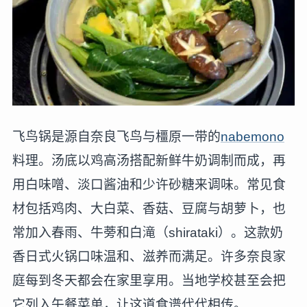
飞鸟锅是源自奈良飞鸟与橿原一带的
nabemono
料理。汤底以鸡高汤搭配新鲜牛奶调制而成，再
用白味噌、淡口酱油和少许砂糖来调味。常见食
材包括鸡肉、大白菜、香菇、豆腐与胡萝卜，也
常加入春雨、牛蒡和白滝（shirataki）。这款奶
香日式火锅口味温和、滋养而满足。许多奈良家
庭每到冬天都会在家里享用。当地学校甚至会把
它列入午餐菜单，让这道食谱代代相传。