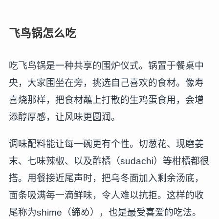
飞鸟锅怎么吃
吃飞鸟锅是一种共享的围炉仪式。锅置于餐桌中
央，大家围坐在旁，挑选自己喜欢的食材。像寿
喜烧那样，把食材蘸上打散的生鸡蛋食用，会增
添醇厚感，让风味更圆润。
调味配料能让每一碗更有个性。切葱花、现磨姜
末、七味辣椒、以及酢橘（sudachi）等柑橘都很
搭。用餐接近尾声时，把乌冬面加入剩余汤底，
面条吸满每一滴鲜味，令人难以抗拒。这样的收
尾称为shime（締め），也是最受喜爱的吃法。