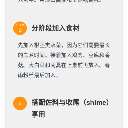
入汤中。用淡口酱油和少许糖调味。
STEP
分阶段加入食材
先加入根茎类蔬菜，因为它们需要最长
的烹煮时间。接着加入鸡肉、豆腐和香
菇。大白菜和茼蒿在上桌前再放入。春
雨粉丝最后加入。
搭配佐料与收尾（shime）
享用