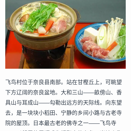
飞鸟村位于奈良县南部。站在甘樫丘上，可眺望
下方辽阔的奈良盆地。大和三山——畝傍山、香
具山与耳成山——勾勒出远方的天际线。向东望
去，是一块块小稻田、宁静的乡间小路与古老寺
院的屋顶。日本最古老的佛寺之一——飞鸟寺