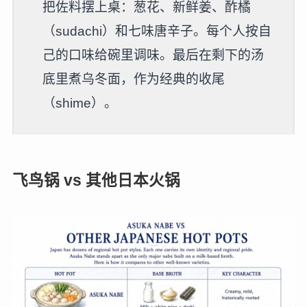
把佐料摆上桌：葱花、新鲜姜、酢橘
（sudachi）和七味唐辛子。每个人按自
己的口味给碗里调味。最后在剩下的汤
底里煮乌冬面，作为经典的收尾
（shime）。
飞鸟锅 vs 其他日本火锅