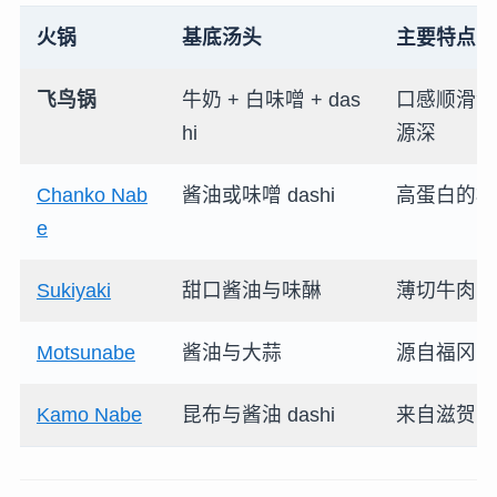
火锅
基底汤头
主要特点
飞鸟锅
牛奶 + 白味噌 + das
口感顺滑浓
hi
源深
Chanko Nab
酱油或味噌 dashi
高蛋白的相
e
Sukiyaki
甜口酱油与味醂
薄切牛肉，
Motsunabe
酱油与大蒜
源自福冈的
Kamo Nabe
昆布与酱油 dashi
来自滋贺的