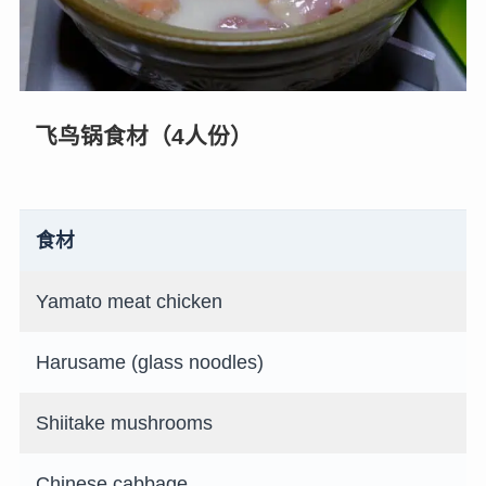
飞鸟锅食材（4人份）
食材
Yamato meat chicken
Harusame (glass noodles)
Shiitake mushrooms
Chinese cabbage