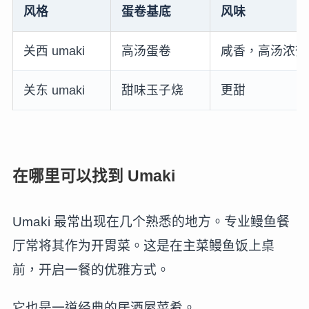
风格
蛋卷基底
风味
关西 umaki
高汤蛋卷
咸香，高汤浓郁
关东 umaki
甜味玉子烧
更甜
在哪里可以找到 Umaki
Umaki 最常出现在几个熟悉的地方。专业鳗鱼餐
厅常将其作为开胃菜。这是在主菜鳗鱼饭上桌
前，开启一餐的优雅方式。
它也是一道经典的居酒屋菜肴。