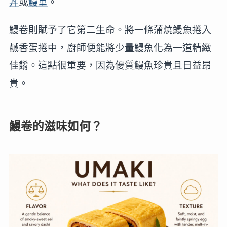
丼
或
鰻重
。
鰻卷則賦予了它第二生命。將一條蒲燒鰻魚捲入
鹹香蛋捲中，廚師便能將少量鰻魚化為一道精緻
佳餚。這點很重要，因為優質鰻魚珍貴且日益昂
貴。
鰻卷的滋味如何？