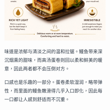
味道是浓郁与清淡之间的温和拉锯。鳗鱼带来深
沉烟熏的甜味，而高汤蛋卷则回以柔和鲜美的暖
意，因此两者都不会压倒对方。
口感也是乐趣的一部分。蛋卷柔软湿润，略带弹
性，而里面的鳗鱼嫩滑得几乎入口即化，因此每
一口都让人感到舒适而不沉重。