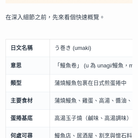
在深入細節之前，先來看個快速概覽。
日文名稱
う巻き (umaki)
意思
「鰻魚卷」 (u 為 unagi/鰻魚，mak
類型
蒲燒鰻魚包裹在日式煎蛋捲中
主要食材
蒲燒鰻魚、雞蛋、高湯、醬油、味
蛋捲基底
高湯玉子燒（鹹味、高湯調味）
何處可尋
鰻魚店、居酒屋、割烹與懷石料理