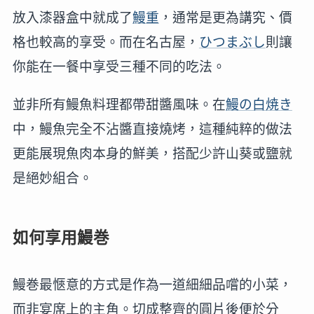
放入漆器盒中就成了
鰻重
，通常是更為講究、價
格也較高的享受。而在名古屋，
ひつまぶし
則讓
你能在一餐中享受三種不同的吃法。
並非所有鰻魚料理都帶甜醬風味。在
鰻の白焼き
中，鰻魚完全不沾醬直接燒烤，這種純粹的做法
更能展現魚肉本身的鮮美，搭配少許山葵或鹽就
是絕妙組合。
如何享用鰻巻
鰻巻最愜意的方式是作為一道細細品嚐的小菜，
而非宴席上的主角。切成整齊的圓片後便於分