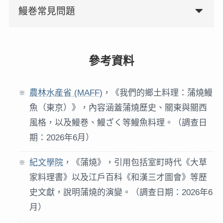
鰻巻常見問題
參考資料
農林水産省 (MAFF)
，《我們的鄉土料理：蒲燒鰻
魚（東京）》，內容涵蓋蒲燒歷史、關東與關西
風格，以及鰻巻、鰻ざく等鰻魚料理。（調查日
期：2026年6月）
紀文學院
，《蒲燒》，引用包括室町時代《大草
家料理書》以及江戶百科《和漢三才圖會》等歷
史文獻，說明蒲燒的演變。（調查日期：2026年6
月）