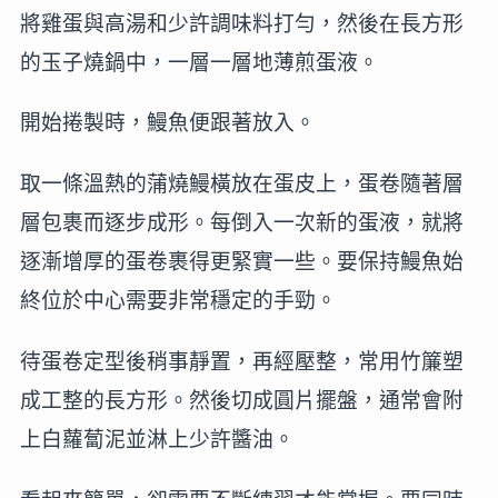
將雞蛋與高湯和少許調味料打勻，然後在長方形
的玉子燒鍋中，一層一層地薄煎蛋液。
開始捲製時，鰻魚便跟著放入。
取一條溫熱的蒲燒鰻橫放在蛋皮上，蛋卷隨著層
層包裹而逐步成形。每倒入一次新的蛋液，就將
逐漸增厚的蛋卷裹得更緊實一些。要保持鰻魚始
終位於中心需要非常穩定的手勁。
待蛋卷定型後稍事靜置，再經壓整，常用竹簾塑
成工整的長方形。然後切成圓片擺盤，通常會附
上白蘿蔔泥並淋上少許醬油。