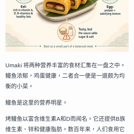
Umaki 将两种营养丰富的食材汇集在一盘之中。
鳗鱼浓郁，鸡蛋健康，二者合一便是一道颇为均
衡的小菜。
鳗鱼是这里的营养明星。
烤鳗鱼以富含维生素A和D而闻名。它还提供B族
维生素、锌和健康脂肪。数百年来，人们食用它