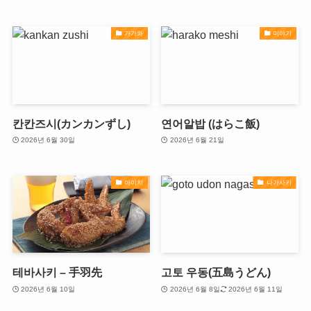
가가와
미야기
칸칸즈시(カンカンずし)
연어알밥 (はらこ飯)
2026년 6월 30일
2026년 6월 21일
아이치
나가사키
테바사키 – 手羽先
고토 우동(五島うどん)
2026년 6월 10일
2026년 6월 8일
2026년 6월 11일