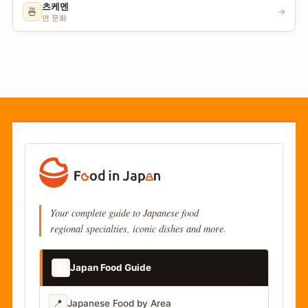
츠케멘
🍜
→
면 문화
Your complete guide to Japanese food
regional specialties, iconic dishes and more.
📚
Japan Food Guide
📍
Japanese Food by Area