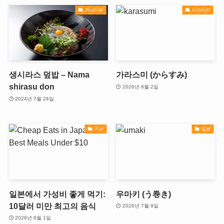
가나가와
나가사키
생시라스 덮밥 – Nama
가라스미 (からすみ)
shirasu don
2026년 8월 2일
2024년 7월 24일
기사
일본
일본에서 가성비 좋게 먹기:
우마키 (う巻き)
10달러 미만 최고의 음식
2026년 7월 9일
2026년 8월 1일