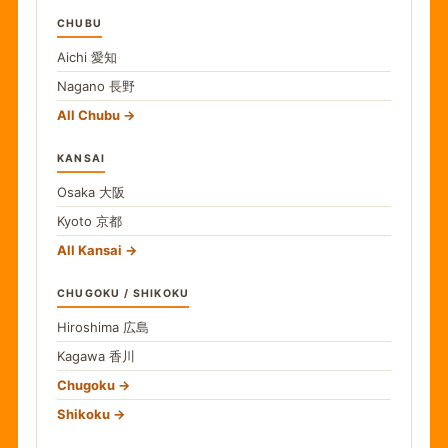
CHUBU
Aichi
愛知
Nagano
長野
All Chubu
KANSAI
Osaka
大阪
Kyoto
京都
All Kansai
CHUGOKU / SHIKOKU
Hiroshima
広島
Kagawa
香川
Chugoku
Shikoku