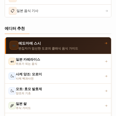
📋
일본 음식 기사
→
에디터 추천
→
에도마에 스시
🍣
편집자가 엄선한 도쿄의 클래식 음식 가이드
일본 카레라이스
🍛
→
위로가 되는 음식
사케 양조: 모로미
🍶
→
사케 백과사전
모토: 효모 발효제
🍶
→
양조의 기초
일본 쌀
🌾
→
주식 가이드