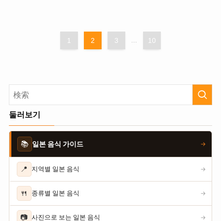
1
2
3
...
10
둘러보기
📚
일본 음식 가이드
→
📍
지역별 일본 음식
→
🍴
종류별 일본 음식
→
📷
사진으로 보는 일본 음식
→