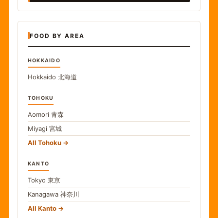
FOOD BY AREA
HOKKAIDO
Hokkaido
北海道
TOHOKU
Aomori
青森
Miyagi
宮城
All Tohoku
KANTO
Tokyo
東京
Kanagawa
神奈川
All Kanto