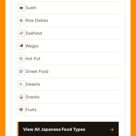
🍣
Sushi
🍚
Rice Dishes
🦐
Seafood
🥩
Wagyu
🍲
Hot Pot
🥢
Street Food
🍡
Sweets
🍘
Snacks
🍓
Fruits
→
View All Japanese Food Types