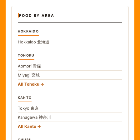
FOOD BY AREA
HOKKAIDO
Hokkaido
北海道
TOHOKU
Aomori
青森
Miyagi
宮城
All Tohoku
KANTO
Tokyo
東京
Kanagawa
神奈川
All Kanto
CHUBU