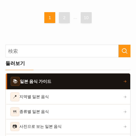
1
2
...
10
둘러보기
📚
일본 음식 가이드
→
📍
지역별 일본 음식
→
🍴
종류별 일본 음식
→
📷
사진으로 보는 일본 음식
→