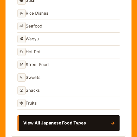
🍣
Sushi
🍚
Rice Dishes
🦐
Seafood
🥩
Wagyu
🍲
Hot Pot
🥢
Street Food
🍡
Sweets
🍘
Snacks
🍓
Fruits
→
View All Japanese Food Types