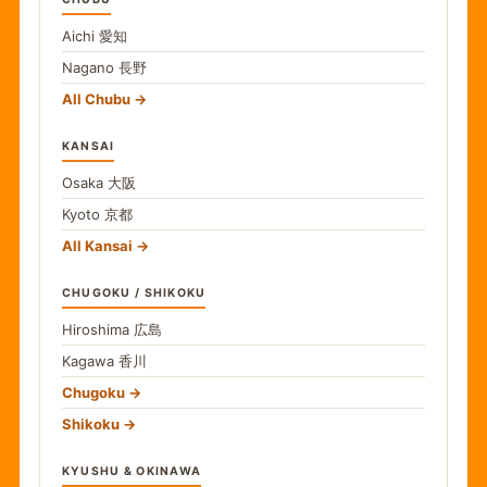
Aichi
愛知
Nagano
長野
All Chubu
KANSAI
Osaka
大阪
Kyoto
京都
All Kansai
CHUGOKU / SHIKOKU
Hiroshima
広島
Kagawa
香川
Chugoku
Shikoku
KYUSHU & OKINAWA