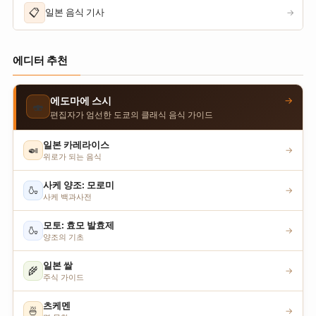
📋
일본 음식 기사
→
에디터 추천
→
에도마에 스시
🍣
편집자가 엄선한 도쿄의 클래식 음식 가이드
일본 카레라이스
🍛
→
위로가 되는 음식
사케 양조: 모로미
🍶
→
사케 백과사전
모토: 효모 발효제
🍶
→
양조의 기초
일본 쌀
🌾
→
주식 가이드
츠케멘
🍜
→