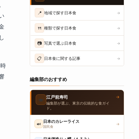
。
📍
地域で探す日本食
→
い
金
🍴
種類で探す日本食
→
し
📷
写真で選ぶ日本食
→
📋
日本食に関する記事
→
朝時
響
編集部のおすすめ
→
江戸前寿司
🍣
編集部が選ぶ、東京の伝統的な食ガイ
ド。
日本のカレーライス
🍛
→
国民食