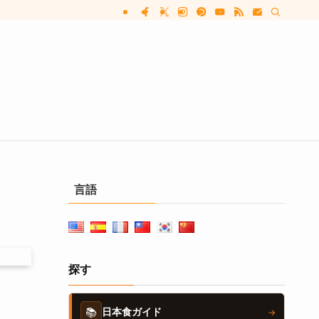
言語
探す
📚
日本食ガイド
→