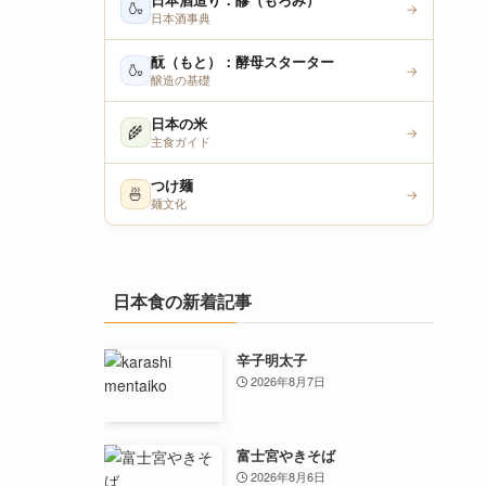
日本酒造り：醪（もろみ）
🍶
→
日本酒事典
酛（もと）：酵母スターター
🍶
→
醸造の基礎
日本の米
🌾
→
主食ガイド
つけ麺
🍜
→
麺文化
日本食の新着記事
辛子明太子
2026年8月7日
富士宮やきそば
2026年8月6日