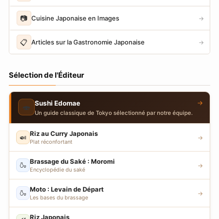
📷
Cuisine Japonaise en Images
→
📋
Articles sur la Gastronomie Japonaise
→
Sélection de l'Éditeur
→
Sushi Edomae
🍣
Un guide classique de Tokyo sélectionné par notre équipe.
Riz au Curry Japonais
🍛
→
Plat réconfortant
Brassage du Saké : Moromi
🍶
→
Encyclopédie du saké
Moto : Levain de Départ
🍶
→
Les bases du brassage
Riz Japonais