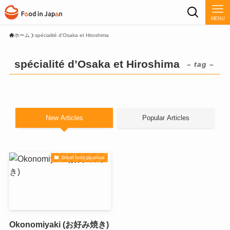
MENU
ホーム
spécialité d'Osaka et Hiroshima
spécialité d’Osaka et Hiroshima
– tag –
New Articles
Popular Articles
Street food japonais
Okonomiyaki (お好み焼き)