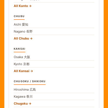
All Kanto
CHUBU
Aichi
愛知
Nagano
長野
All Chubu
KANSAI
Osaka
大阪
Kyoto
京都
All Kansai
CHUGOKU / SHIKOKU
Hiroshima
広島
Kagawa
香川
Chugoku