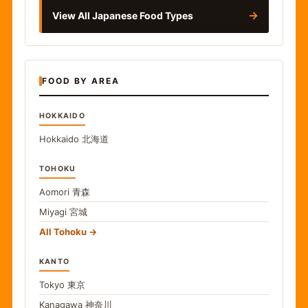
→
View All Japanese Food Types
FOOD BY AREA
HOKKAIDO
Hokkaido
北海道
TOHOKU
Aomori
青森
Miyagi
宮城
All Tohoku
KANTO
Tokyo
東京
Kanagawa
神奈川