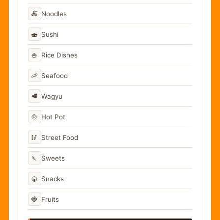
🍝
Noodles
🍣
Sushi
🍚
Rice Dishes
🦐
Seafood
🥩
Wagyu
🍲
Hot Pot
🥢
Street Food
🍡
Sweets
🍘
Snacks
🍓
Fruits