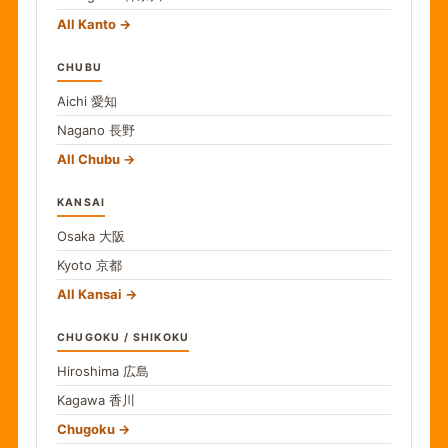
All Kanto
CHUBU
Aichi
愛知
Nagano
長野
All Chubu
KANSAI
Osaka
大阪
Kyoto
京都
All Kansai
CHUGOKU / SHIKOKU
Hiroshima
広島
Kagawa
香川
Chugoku