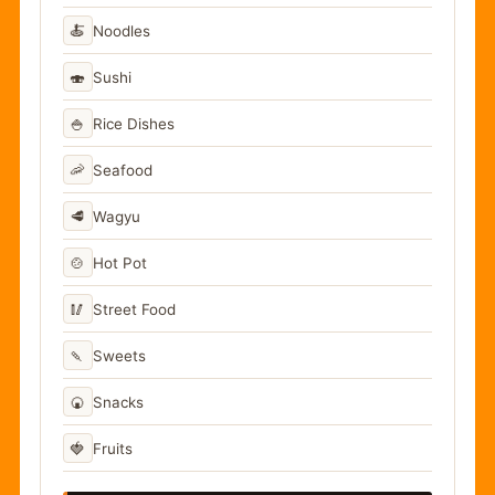
🍝
Noodles
🍣
Sushi
🍚
Rice Dishes
🦐
Seafood
🥩
Wagyu
🍲
Hot Pot
🥢
Street Food
🍡
Sweets
🍘
Snacks
🍓
Fruits