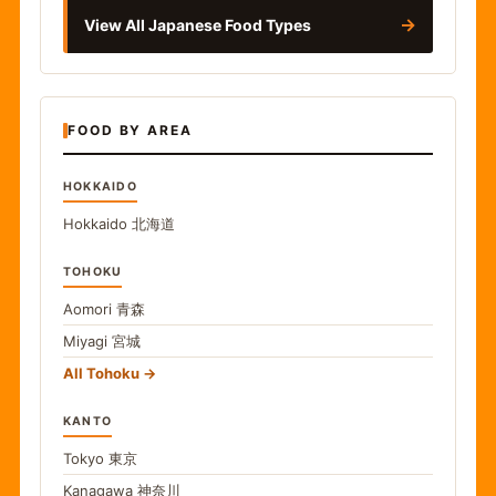
→
View All Japanese Food Types
FOOD BY AREA
HOKKAIDO
Hokkaido
北海道
TOHOKU
Aomori
青森
Miyagi
宮城
All Tohoku
KANTO
Tokyo
東京
Kanagawa
神奈川