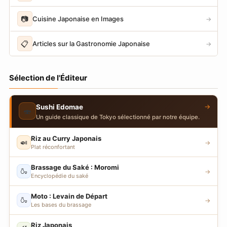
📷
Cuisine Japonaise en Images
→
📋
Articles sur la Gastronomie Japonaise
→
Sélection de l'Éditeur
→
Sushi Edomae
🍣
Un guide classique de Tokyo sélectionné par notre équipe.
Riz au Curry Japonais
🍛
→
Plat réconfortant
Brassage du Saké : Moromi
🍶
→
Encyclopédie du saké
Moto : Levain de Départ
🍶
→
Les bases du brassage
Riz Japonais