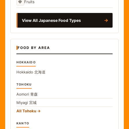
🍓
Fruits
→
View All Japanese Food Types
FOOD BY AREA
HOKKAIDO
Hokkaido
北海道
TOHOKU
Aomori
青森
Miyagi
宮城
All Tohoku
KANTO