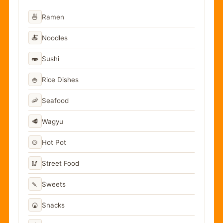
🍜
Ramen
🍝
Noodles
🍣
Sushi
🍚
Rice Dishes
🦐
Seafood
🥩
Wagyu
🍲
Hot Pot
🥢
Street Food
🍡
Sweets
🍘
Snacks