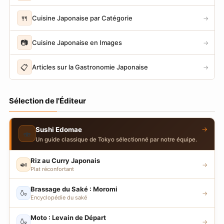
🍴
Cuisine Japonaise par Catégorie
→
📷
Cuisine Japonaise en Images
→
📋
Articles sur la Gastronomie Japonaise
→
Sélection de l'Éditeur
→
Sushi Edomae
🍣
Un guide classique de Tokyo sélectionné par notre équipe.
Riz au Curry Japonais
🍛
→
Plat réconfortant
Brassage du Saké : Moromi
🍶
→
Encyclopédie du saké
Moto : Levain de Départ
🍶
→