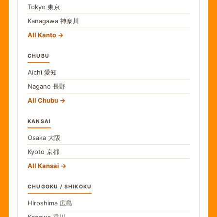
Tokyo
東京
Kanagawa
神奈川
All Kanto
CHUBU
Aichi
愛知
Nagano
長野
All Chubu
KANSAI
Osaka
大阪
Kyoto
京都
All Kansai
CHUGOKU / SHIKOKU
Hiroshima
広島