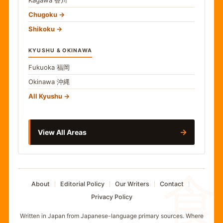
Kagawa
香川
Chugoku
Shikoku
KYUSHU & OKINAWA
Fukuoka
福岡
Okinawa
沖縄
All Kyushu
→
View All Areas
食
About
Editorial Policy
Our Writers
Contact
Privacy Policy
Written in Japan from Japanese-language primary sources. Where