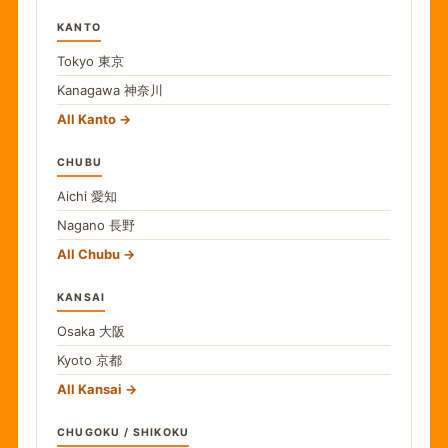
KANTO
Tokyo
東京
Kanagawa
神奈川
All Kanto
CHUBU
Aichi
愛知
Nagano
長野
All Chubu
KANSAI
Osaka
大阪
Kyoto
京都
All Kansai
CHUGOKU / SHIKOKU