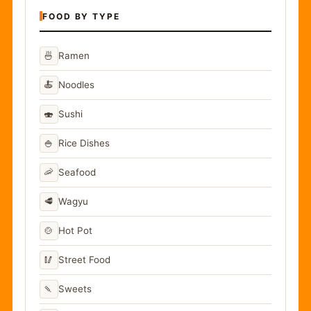
FOOD BY TYPE
🍜
Ramen
🍝
Noodles
🍣
Sushi
🍚
Rice Dishes
🦐
Seafood
🥩
Wagyu
🍲
Hot Pot
🥢
Street Food
🍡
Sweets