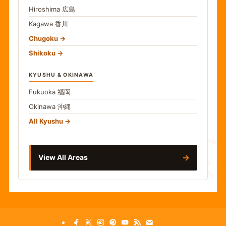
Hiroshima
広島
Kagawa
香川
Chugoku
Shikoku
KYUSHU & OKINAWA
Fukuoka
福岡
Okinawa
沖縄
食
All Kyushu
→
View All Areas