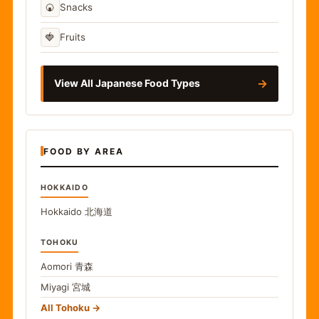
🍘
Snacks
🍓
Fruits
→
View All Japanese Food Types
FOOD BY AREA
HOKKAIDO
Hokkaido
北海道
TOHOKU
Aomori
青森
Miyagi
宮城
All Tohoku