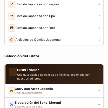
📍
Comida Japonesa por Región
→
🍴
Comida Japonesa por Tipo
→
📷
Comida Japonesa por Foto
→
📋
Artículos de Comida Japonesa
→
Selección del Editor
→
Sushi Edomae
🍣
Una guía clásica de comida de Tokio seleccionada por
nuestros editores.
Curry con Arroz Japonés
🍛
→
Comida reconfortante
Elaboración del Sake: Moromi
🍶
→
Enciclopedia del sake