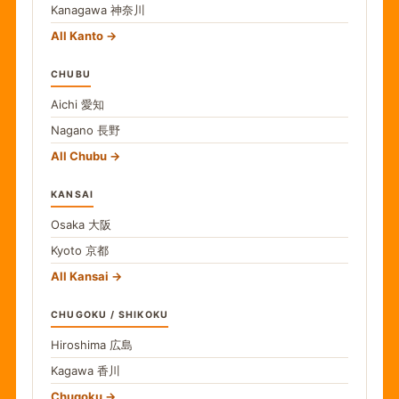
Kanagawa
神奈川
All Kanto
CHUBU
Aichi
愛知
Nagano
長野
All Chubu
KANSAI
Osaka
大阪
Kyoto
京都
All Kansai
CHUGOKU / SHIKOKU
Hiroshima
広島
Kagawa
香川
Chugoku