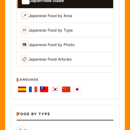
📚
Japan Food Guide
📍
Japanese Food by Area
🍴
Japanese Food by Type
📷
Japanese Food by Photo
📋
Japanese Food Articles
LANGUAGE
FOOD BY TYPE