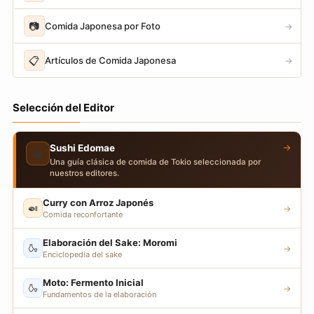
📷
Comida Japonesa por Foto
→
📋
Artículos de Comida Japonesa
→
Selección del Editor
→
Sushi Edomae
🍣
Una guía clásica de comida de Tokio seleccionada por
nuestros editores.
Curry con Arroz Japonés
🍛
→
Comida reconfortante
Elaboración del Sake: Moromi
🍶
→
Enciclopedia del sake
Moto: Fermento Inicial
🍶
→
Fundamentos de la elaboración