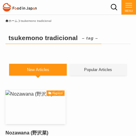
MENU
ホーム
tsukemono tradicional
tsukemono tradicional
– tag –
New Articles
Popular Articles
Nagano
Nozawana (野沢菜)