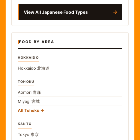
→
View All Japanese Food Types
FOOD BY AREA
HOKKAIDO
Hokkaido
北海道
TOHOKU
Aomori
青森
Miyagi
宮城
All Tohoku
KANTO
Tokyo
東京