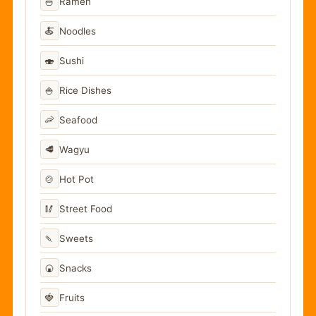
🍜
Ramen
🍝
Noodles
🍣
Sushi
🍚
Rice Dishes
🦐
Seafood
🥩
Wagyu
🍲
Hot Pot
🥢
Street Food
🍡
Sweets
🍘
Snacks
🍓
Fruits