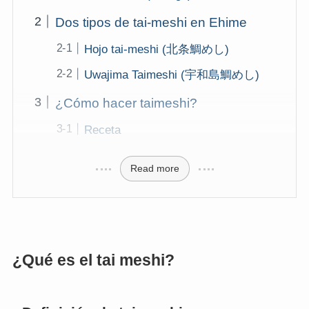
Dos tipos de tai-meshi en Ehime
Hojo tai-meshi (北条鯛めし)
Uwajima Taimeshi (宇和島鯛めし)
¿Cómo hacer taimeshi?
Receta
Read more
¿Qué es el tai meshi?