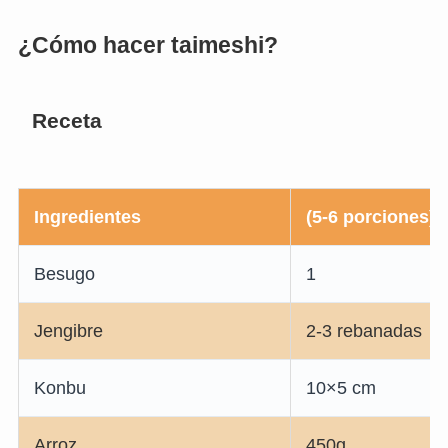
¿Cómo hacer taimeshi?
Receta
Ingredientes
(5-6 porciones)
Besugo
1
Jengibre
2-3 rebanadas
Konbu
10×5 cm
Arroz
450g