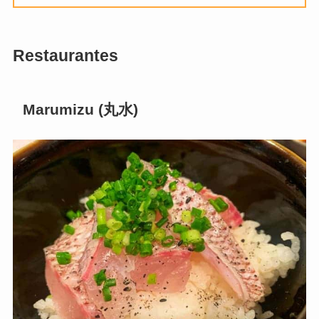
Restaurantes
Marumizu (
丸水
)