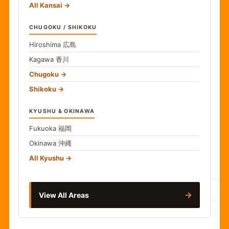
All Kansai
CHUGOKU / SHIKOKU
Hiroshima
広島
Kagawa
香川
Chugoku
Shikoku
KYUSHU & OKINAWA
Fukuoka
福岡
Okinawa
沖縄
食
All Kyushu
→
View All Areas