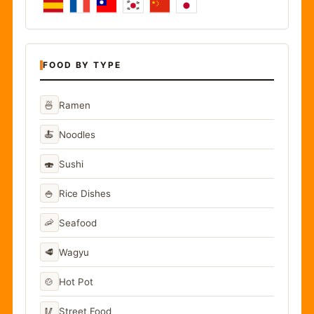
FOOD BY TYPE
🍜
Ramen
🍝
Noodles
🍣
Sushi
🍚
Rice Dishes
🦐
Seafood
🥩
Wagyu
🍲
Hot Pot
🥢
Street Food