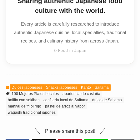
Sharing authentic Japanese food
culture with the world.
Every article is carefully researched to introduce
authentic Japanese cuisine, local specialties, traditional
recipes, and culinary history from across Japan.
© Food in Japan
Dulces japoneses
Snacks japoneses
Kanto
Saitama
100 Mejores Platos Locales
apariencia de castaña
bollito con sekihan
confitería local de Saitama
dulce de Saitama
manjyu de frijol rojo
pastel de arroz al vapor
wagashi tradicional japonés
Please share this post!