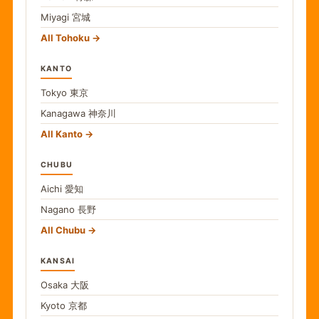
Miyagi
宮城
All Tohoku
KANTO
Tokyo
東京
Kanagawa
神奈川
All Kanto
CHUBU
Aichi
愛知
Nagano
長野
All Chubu
KANSAI
Osaka
大阪
Kyoto
京都