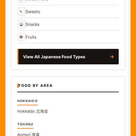
🍡
Sweets
🍘
Snacks
🍓
Fruits
→
View All Japanese Food Types
FOOD BY AREA
HOKKAIDO
Hokkaido
北海道
TOHOKU
Aomori
青森