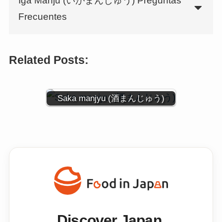
Iga Manju (いがまんじゅう) Preguntas
Frecuentes
Related Posts:
Saka manjyu (酒まんじゅう)
Discover Japan,