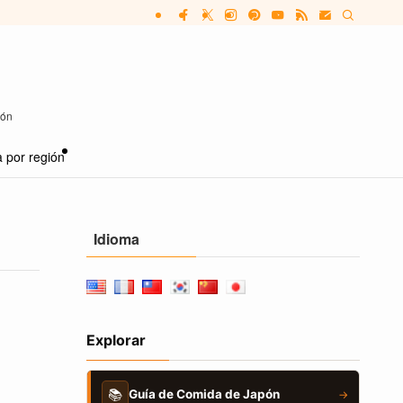
pón
 por región
Idioma
Explorar
📚
Guía de Comida de Japón
→