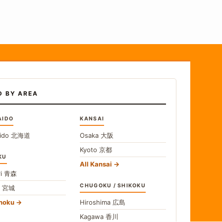
D BY AREA
AIDO
KANSAI
ido
北海道
Osaka
大阪
Kyoto
京都
KU
All Kansai
i
青森
CHUGOKU / SHIKOKU
i
宮城
ohoku
Hiroshima
広島
Kagawa
香川