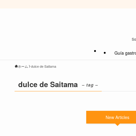
So
Guía gastr
ホーム
dulce de Saitama
dulce de Saitama
– tag –
New Articles