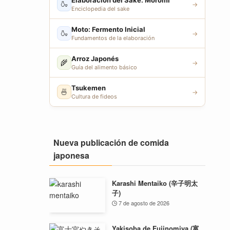
Elaboración del Sake: Moromi
🍶
→
Enciclopedia del sake
Moto: Fermento Inicial
🍶
→
Fundamentos de la elaboración
Arroz Japonés
🌾
→
Guía del alimento básico
Tsukemen
🍜
→
Cultura de fideos
Nueva publicación de comida
japonesa
Karashi Mentaiko (辛子明太
子)
7 de agosto de 2026
Yakisoba de Fujinomiya (富