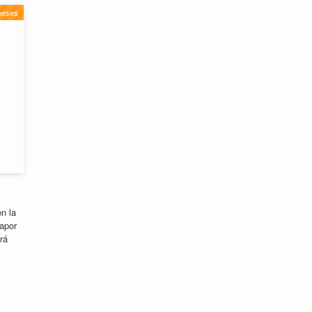
neses
n la
apor
rá