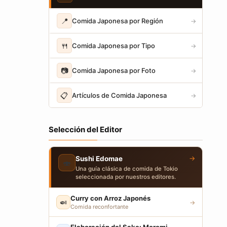
📍
Comida Japonesa por Región
→
🍴
Comida Japonesa por Tipo
→
📷
Comida Japonesa por Foto
→
📋
Artículos de Comida Japonesa
→
Selección del Editor
→
Sushi Edomae
🍣
Una guía clásica de comida de Tokio
seleccionada por nuestros editores.
Curry con Arroz Japonés
🍛
→
Comida reconfortante