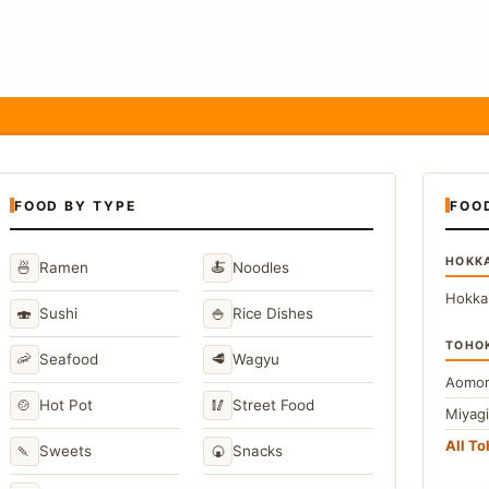
FOOD BY TYPE
FOO
HOKK
🍜
🍝
Ramen
Noodles
Hokka
🍣
🍚
Sushi
Rice Dishes
TOHO
🦐
🥩
Seafood
Wagyu
Aomor
🍲
🥢
Hot Pot
Street Food
Miyag
All T
🍡
🍘
Sweets
Snacks