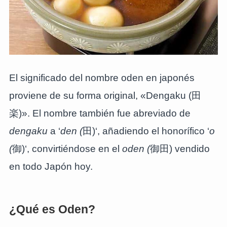
El significado del nombre oden en japonés
proviene de su forma original, «Dengaku (田
楽)». El nombre también fue abreviado de
dengaku
a ‘
den (
田)‘, añadiendo el honorífico ‘
o
(
御)‘, convirtiéndose en el
oden (
御田) vendido
en todo Japón hoy.
¿Qué es Oden?