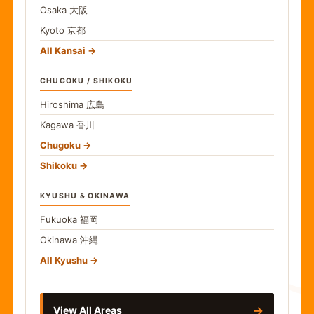
Osaka
大阪
Kyoto
京都
All Kansai
CHUGOKU / SHIKOKU
Hiroshima
広島
Kagawa
香川
Chugoku
Shikoku
KYUSHU & OKINAWA
Fukuoka
福岡
Okinawa
沖縄
食
All Kyushu
→
View All Areas