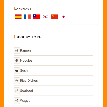
LANGUAGE
FOOD BY TYPE
🍜
Ramen
🍝
Noodles
🍣
Sushi
🍚
Rice Dishes
🦐
Seafood
🥩
Wagyu