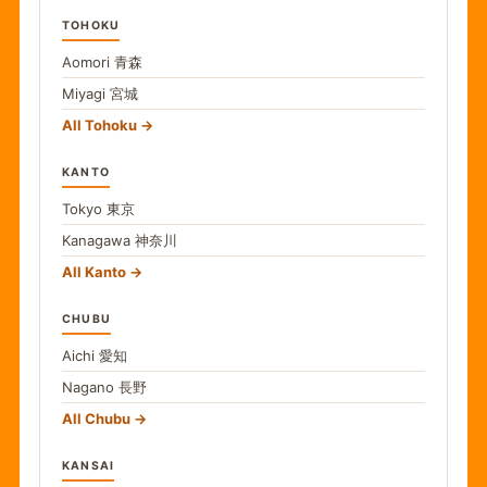
TOHOKU
Aomori
青森
Miyagi
宮城
All Tohoku
KANTO
Tokyo
東京
Kanagawa
神奈川
All Kanto
CHUBU
Aichi
愛知
Nagano
長野
All Chubu
KANSAI