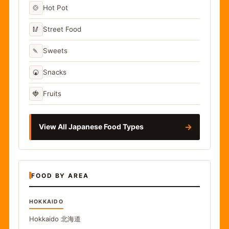
🍲
Hot Pot
🥢
Street Food
🍡
Sweets
🍘
Snacks
🍓
Fruits
→
View All Japanese Food Types
FOOD BY AREA
HOKKAIDO
Hokkaido
北海道