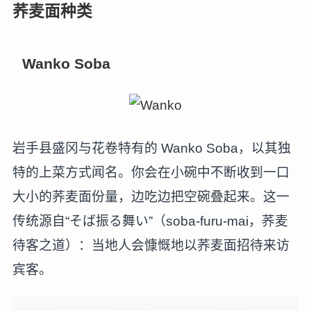
荞麦面种类
Wanko Soba
岩手县盛冈与花卷特有的 Wanko Soba，以其独
特的上菜方式闻名。你会在小碗中不断收到一口
大小的荞麦面份量，边吃边把空碗叠起来。这一
传统源自“そば振る舞い”（soba-furu-mai，荞麦
待客之道）：当地人会慷慨地以荞麦面招待来访
宾客。