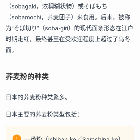
（sobagaki，浓稠糊状物）或そばもち
（sobamochi，荞麦团子）来食用。后来，被称
为“そば切り”（soba-giri）的现代面条形态在江户
时期走红，最终甚至在受欢迎程度上超过了乌冬
面。
荞麦粉的种类
日本的荞麦粉种类繁多。
日本主要的荞麦粉类型包括：
一番粉（Ichiban-ko／Sarashina-ko）