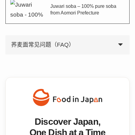
Juwari soba – 100% pure soba
from Aomori Prefecture
荞麦面常见问题（FAQ）
Discover Japan,
One Dish at a Time