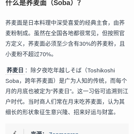
什么是荞麦面（Soba）？
荞麦面是日本料理中深受喜爱的经典主食，由荞
麦粉制成。虽然在全国各地都很常见，但按照官
方定义，荞麦面必须至少含有30%的荞麦粉，且
小麦粉不超过70%。
荞麦日
：除夕夜吃年越しそば（Toshikoshi
Soba，跨年荞麦面）是广为人知的传统，而每个
月的月底也被定为“荞麦日”。这一习俗可追溯到江
户时代。当时商人们常在月末吃荞麦面，认为其
细长的形状象征生意兴隆、招来好运与财富。