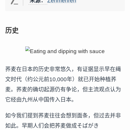
来源：
Zenmenren
历史
荞麦在日本的历史非常悠久，有证据显示早在绳
文时代（约公元前10,000年）就已开始种植荞
麦。荞麦的确切起源仍有争论，但主流观点认为
它经由九州从中国传入日本。
如今我们提到荞麦往往会想到面条，但过去并非
如此。早期人们会把荞麦做成そばがき