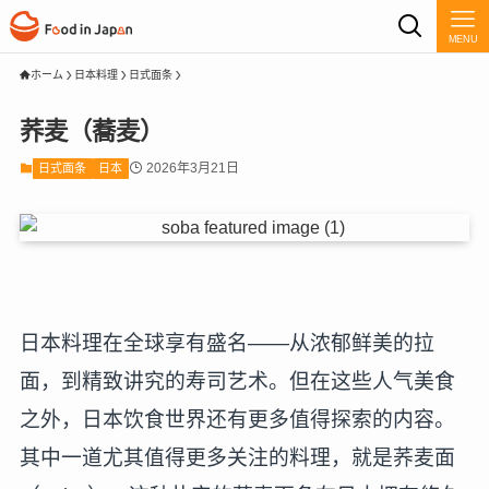
MENU
ホーム
日本料理
日式面条
荞麦（蕎麦）
2026年3月21日
日式面条
日本
日本料理在全球享有盛名——从浓郁鲜美的拉
面，到精致讲究的寿司艺术。但在这些人气美食
之外，日本饮食世界还有更多值得探索的内容。
其中一道尤其值得更多关注的料理，就是荞麦面