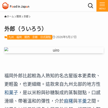
MENU
ホーム
關西
京都
外郎（ういろう）
2026年5月17日
九州
福岡
關西
京都
日式甜點
福岡外郎比起較為人熟知的名古屋版本更柔軟、
更輕盈，也更細緻。這款來自九州北部的地方性
和菓子
，是以米粉與砂糖製成的蒸製甜點，口感
滑順、帶著溫和的彈性，介於
麻糬
與
羊羹
之間。