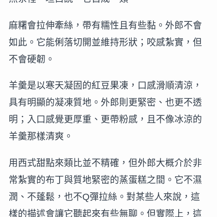
麻糬會拉伸牽絲，帶有糯性且有些黏。外郎不會
如此。它能俐落切開並維持形狀；咬感紮實，但
不會硬韌。
羊羹是以寒天凝固的紅豆果凍，口感滑順清涼，
具有明顯的凝凍質地。外郎則更緊密、也更不透
明；入口感覺更厚重、更帶粉感，且不像冰涼的
羊羹那樣清爽。
用西式甜點來類比並不精確，但外郎大概介於非
常紮實的布丁與質地緊密的蒸蛋糕之間。它不濕
潤、不蓬鬆，也不Q彈拉絲。對某些人來說，這
樣的描述會讓它聽起來有些無聊。但實際上，這