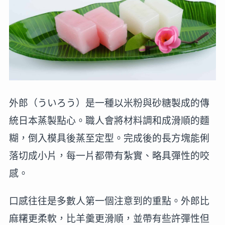
外郎（ういろう）是一種以米粉與砂糖製成的傳
統日本蒸製點心。職人會將材料調和成滑順的麵
糊，倒入模具後蒸至定型。完成後的長方塊能俐
落切成小片，每一片都帶有紮實、略具彈性的咬
感。
口感往往是多數人第一個注意到的重點。外郎比
麻糬更柔軟，比羊羹更滑順，並帶有些許彈性但