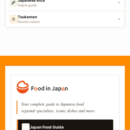
Japanese Rice
🌾
→
Staple guide
Tsukemen
🍜
→
Noodle culture
Your complete guide to Japanese food
regional specialties, iconic dishes and more.
📚
Japan Food Guide