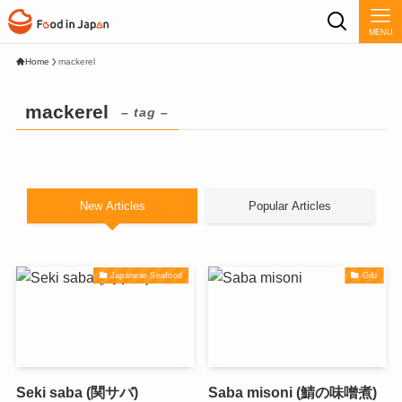
MENU
Home
mackerel
mackerel
– tag –
New Articles
Popular Articles
Japanese Seafood
Gifu
Seki saba (関サバ)
Saba misoni (鯖の味噌煮)