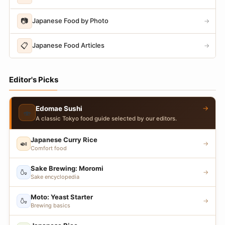
📷
Japanese Food by Photo
→
📋
Japanese Food Articles
→
Editor's Picks
→
Edomae Sushi
🍣
A classic Tokyo food guide selected by our editors.
Japanese Curry Rice
🍛
→
Comfort food
Sake Brewing: Moromi
🍶
→
Sake encyclopedia
Moto: Yeast Starter
🍶
→
Brewing basics