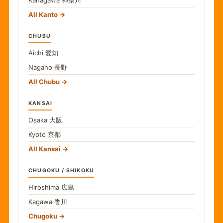
All Kanto
CHUBU
Aichi
愛知
Nagano
長野
All Chubu
KANSAI
Osaka
大阪
Kyoto
京都
All Kansai
CHUGOKU / SHIKOKU
Hiroshima
広島
Kagawa
香川
Chugoku