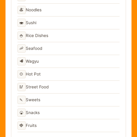
🍝
Noodles
🍣
Sushi
🍚
Rice Dishes
🦐
Seafood
🥩
Wagyu
🍲
Hot Pot
🥢
Street Food
🍡
Sweets
🍘
Snacks
🍓
Fruits