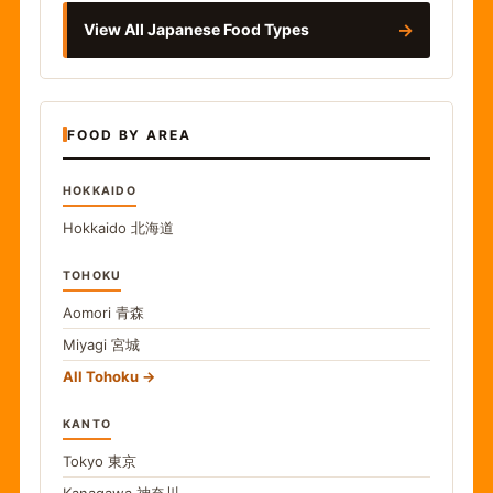
→
View All Japanese Food Types
FOOD BY AREA
HOKKAIDO
Hokkaido
北海道
TOHOKU
Aomori
青森
Miyagi
宮城
All Tohoku
KANTO
Tokyo
東京
Kanagawa
神奈川