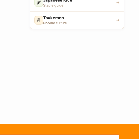
🌾
→
Staple guide
Tsukemen
🍜
→
Noodle culture