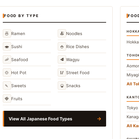
FOOD BY TYPE
FOO
HOKK
🍜
🍝
Ramen
Noodles
Hokka
🍣
🍚
Sushi
Rice Dishes
TOHO
🦐
🥩
Seafood
Wagyu
Aomor
🍲
🥢
Hot Pot
Street Food
Miyag
All T
🍡
🍘
Sweets
Snacks
KANT
🍓
Fruits
Toky
Kana
→
View All Japanese Food Types
All Ka