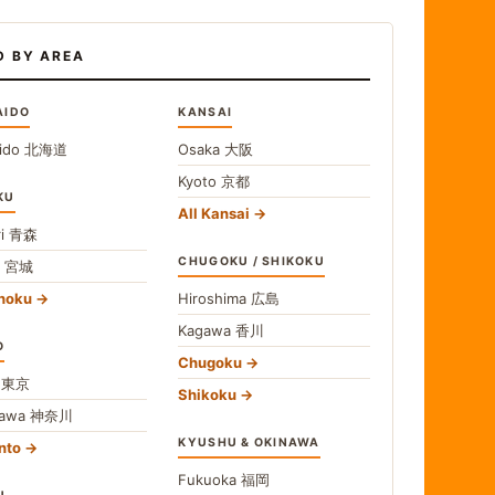
D BY AREA
AIDO
KANSAI
ido
北海道
Osaka
大阪
Kyoto
京都
KU
All Kansai
i
青森
CHUGOKU / SHIKOKU
i
宮城
ohoku
Hiroshima
広島
Kagawa
香川
O
Chugoku
o
東京
Shikoku
gawa
神奈川
KYUSHU & OKINAWA
nto
Fukuoka
福岡