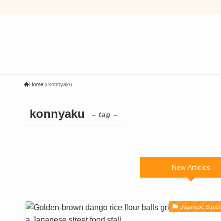
Home
konnyaku
konnyaku
– tag –
New Articles
Japanese Street