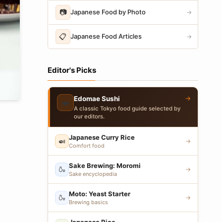
📷
Japanese Food by Photo
→
📋
Japanese Food Articles
→
Editor's Picks
→
Edomae Sushi
🍣
A classic Tokyo food guide selected by
our editors.
Japanese Curry Rice
🍛
→
Comfort food
Sake Brewing: Moromi
🍶
→
Sake encyclopedia
Moto: Yeast Starter
🍶
→
Brewing basics
Japanese Rice