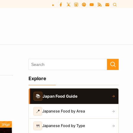
Explore
📚
Japan Food Guide
→
📍
Japanese Food by Area
→
Shiga
🍴
Japanese Food by Type
→