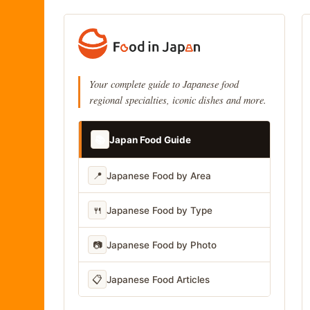
Your complete guide to Japanese food
regional specialties, iconic dishes and more.
📚
Japan Food Guide
📍
Japanese Food by Area
🍴
Japanese Food by Type
📷
Japanese Food by Photo
📋
Japanese Food Articles