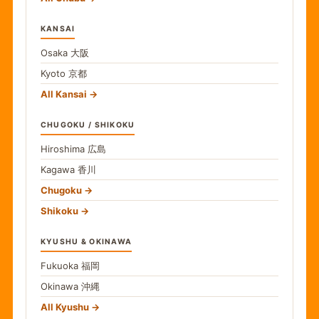
KANSAI
Osaka
大阪
Kyoto
京都
All Kansai
CHUGOKU / SHIKOKU
Hiroshima
広島
Kagawa
香川
Chugoku
Shikoku
KYUSHU & OKINAWA
Fukuoka
福岡
Okinawa
沖縄
All Kyushu