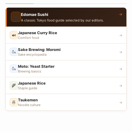
→
Edomae Sushi
🍣
A classic Tokyo food guide selected by our editors.
Japanese Curry Rice
🍛
→
Comfort food
Sake Brewing: Moromi
🍶
→
Sake encyclopedia
Moto: Yeast Starter
🍶
→
Brewing basics
Japanese Rice
🌾
→
Staple guide
Tsukemen
🍜
→
Noodle culture