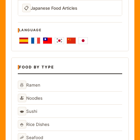
📋
Japanese Food Articles
LANGUAGE
FOOD BY TYPE
🍜
Ramen
🍝
Noodles
🍣
Sushi
🍚
Rice Dishes
🦐
Seafood