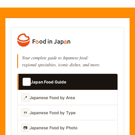
Your complete guide to Japanese food:
regional specialties, iconic dishes, and more.
📚
Japan Food Guide
📍
Japanese Food by Area
🍴
Japanese Food by Type
📷
Japanese Food by Photo