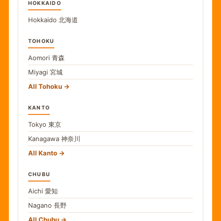
HOKKAIDO
Hokkaido
北海道
TOHOKU
Aomori
青森
Miyagi
宮城
All Tohoku
KANTO
Tokyo
東京
Kanagawa
神奈川
All Kanto
CHUBU
Aichi
愛知
Nagano
長野
All Chubu