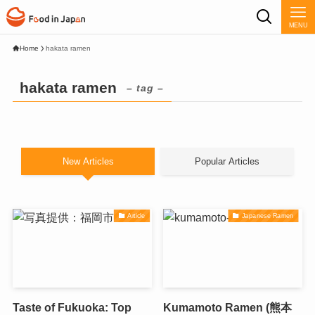
MENU
Home
hakata ramen
hakata ramen
– tag –
New Articles
Popular Articles
Article
Japanese Ramen
Taste of Fukuoka: Top
Kumamoto Ramen (熊本