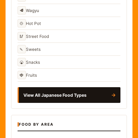
🥩
Wagyu
🍲
Hot Pot
🥢
Street Food
🍡
Sweets
🍘
Snacks
🍓
Fruits
→
View All Japanese Food Types
FOOD BY AREA