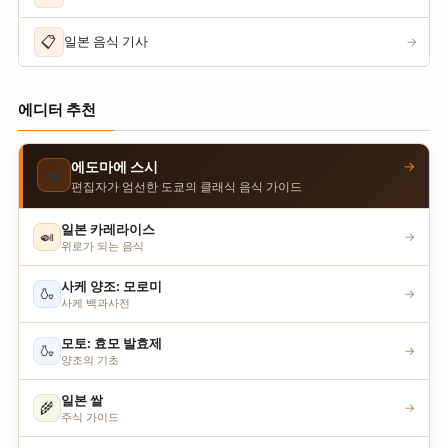
📋
일본 음식 기사
→
에디터 추천
→
에도마에 스시
🍣
편집자가 엄선한 도쿄의 클래식 음식 가이드
일본 카레라이스
🍛
→
위로가 되는 음식
사케 양조: 모로미
🍶
→
사케 백과사전
모토: 효모 발효제
🍶
→
양조의 기초
일본 쌀
🌾
→
주식 가이드