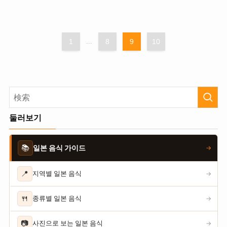
1
...
8
9
10
둘러보기
📚
일본 음식 가이드
→
📍
지역별 일본 음식
→
🍴
종류별 일본 음식
→
📷
사진으로 보는 일본 음식
→