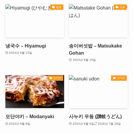
일본
교토
냉국수 – Hiyamugi
송이버섯밥 – Matsukake
Gohan
2024년 8월 15일
2024년 8월 15일
오사카
가가와
모단야키 – Modanyaki
사누키 우동 (讃岐うどん)
2024년 8월 8일
2024년 8월 6일
2026년 7월 28일