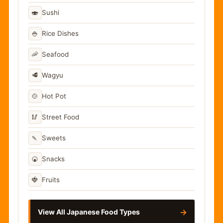
🍣
Sushi
🍚
Rice Dishes
🦐
Seafood
🥩
Wagyu
🍲
Hot Pot
🥢
Street Food
🍡
Sweets
🍘
Snacks
🍓
Fruits
→
View All Japanese Food Types