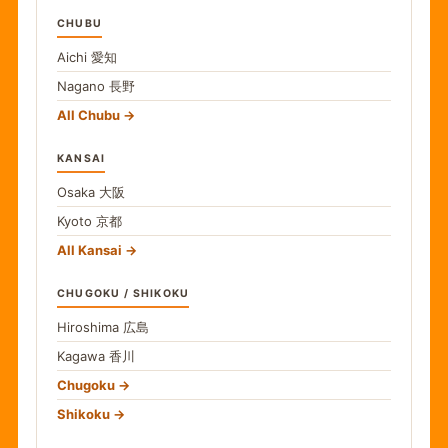
CHUBU
Aichi
愛知
Nagano
長野
All Chubu
KANSAI
Osaka
大阪
Kyoto
京都
All Kansai
CHUGOKU / SHIKOKU
Hiroshima
広島
Kagawa
香川
Chugoku
Shikoku