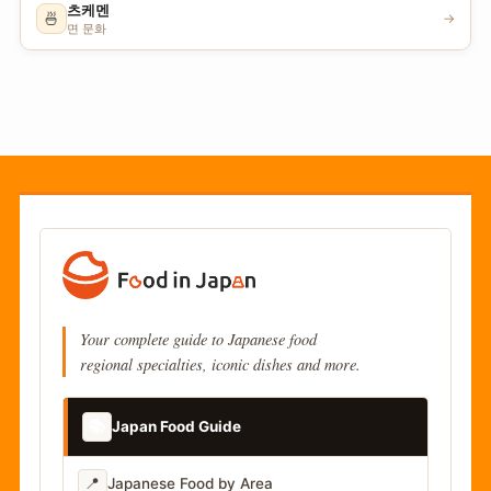
츠케멘
🍜
→
면 문화
Your complete guide to Japanese food
regional specialties, iconic dishes and more.
📚
Japan Food Guide
📍
Japanese Food by Area