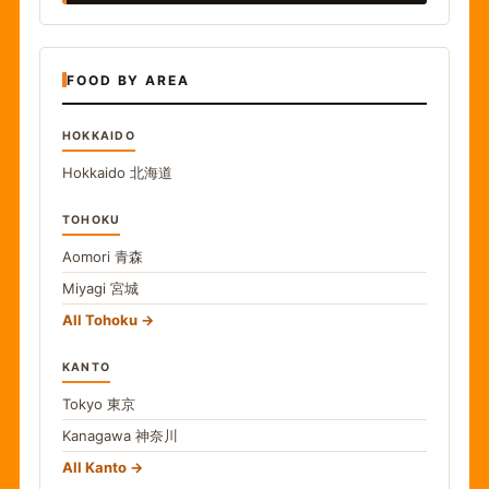
FOOD BY AREA
HOKKAIDO
Hokkaido
北海道
TOHOKU
Aomori
青森
Miyagi
宮城
All Tohoku
KANTO
Tokyo
東京
Kanagawa
神奈川
All Kanto