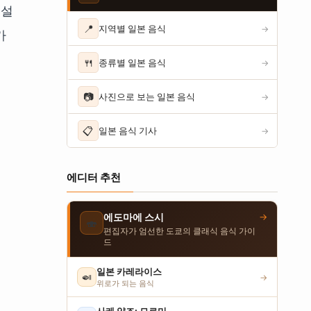
 설
📍
지역별 일본 음식
→
가
🍴
종류별 일본 음식
→
📷
사진으로 보는 일본 음식
→
📋
일본 음식 기사
→
에디터 추천
→
에도마에 스시
🍣
편집자가 엄선한 도쿄의 클래식 음식 가이
드
일본 카레라이스
🍛
→
위로가 되는 음식