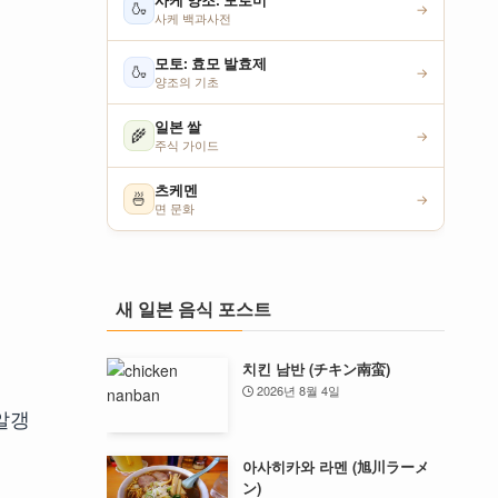
사케 양조: 모로미
🍶
→
사케 백과사전
모토: 효모 발효제
🍶
→
양조의 기초
일본 쌀
🌾
→
주식 가이드
츠케멘
🍜
→
면 문화
새 일본 음식 포스트
치킨 남반 (チキン南蛮)
2026년 8월 4일
 알갱
아사히카와 라멘 (旭川ラーメ
ン)