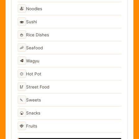
🍝
Noodles
🍣
Sushi
🍚
Rice Dishes
🦐
Seafood
🥩
Wagyu
🍲
Hot Pot
🥢
Street Food
🍡
Sweets
🍘
Snacks
🍓
Fruits