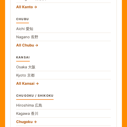
All Kanto
CHUBU
Aichi
愛知
Nagano
長野
All Chubu
KANSAI
Osaka
大阪
Kyoto
京都
All Kansai
CHUGOKU / SHIKOKU
Hiroshima
広島
Kagawa
香川
Chugoku