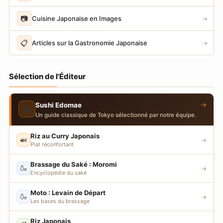
📷
Cuisine Japonaise en Images
→
📋
Articles sur la Gastronomie Japonaise
→
Sélection de l'Éditeur
→
Sushi Edomae
🍣
Un guide classique de Tokyo sélectionné par notre équipe.
Riz au Curry Japonais
🍛
→
Plat réconfortant
Brassage du Saké : Moromi
🍶
→
Encyclopédie du saké
Moto : Levain de Départ
🍶
→
Les bases du brassage
Riz Japonais