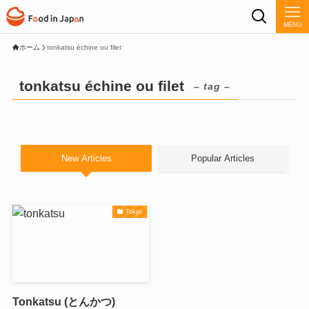
MENU
ホーム
tonkatsu échine ou filet
tonkatsu échine ou filet
– tag –
New Articles
Popular Articles
Tokyo
Tonkatsu (とんかつ)