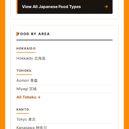
→
View All Japanese Food Types
FOOD BY AREA
HOKKAIDO
Hokkaido
北海道
TOHOKU
Aomori
青森
Miyagi
宮城
All Tohoku
KANTO
Tokyo
東京
Kanagawa
神奈川