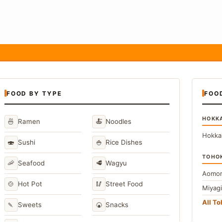
FOOD BY TYPE
FOO
HOKK
🍜
🍝
Ramen
Noodles
Hokka
🍣
🍚
Sushi
Rice Dishes
TOHO
🦐
🥩
Seafood
Wagyu
Aomor
🍲
🥢
Hot Pot
Street Food
Miyag
All T
🍡
🍘
Sweets
Snacks