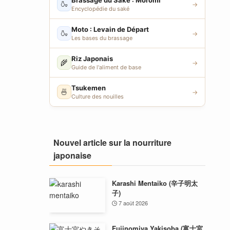
Brassage du Saké : Moromi
🍶
→
Encyclopédie du saké
Moto : Levain de Départ
🍶
→
Les bases du brassage
Riz Japonais
🌾
→
Guide de l'aliment de base
Tsukemen
🍜
→
Culture des nouilles
Nouvel article sur la nourriture
japonaise
Karashi Mentaiko (辛子明太
子)
7 août 2026
Fujinomiya Yakisoba (富士宮