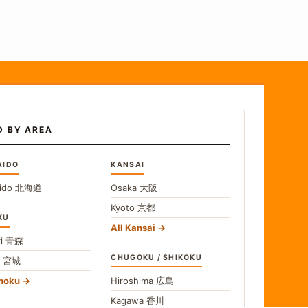
D BY AREA
AIDO
KANSAI
ido
北海道
Osaka
大阪
Kyoto
京都
KU
All Kansai
i
青森
CHUGOKU / SHIKOKU
i
宮城
ohoku
Hiroshima
広島
Kagawa
香川