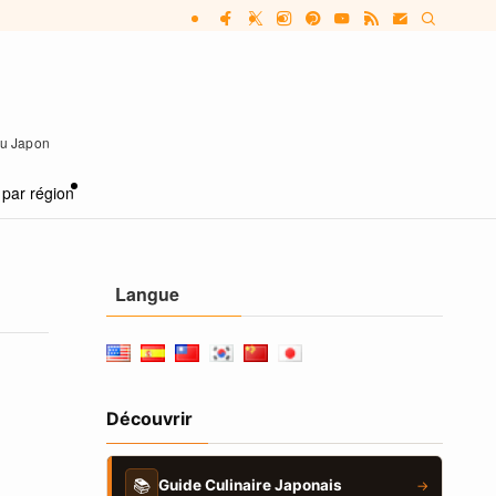
 au Japon
 par région
Langue
Découvrir
📚
Guide Culinaire Japonais
→