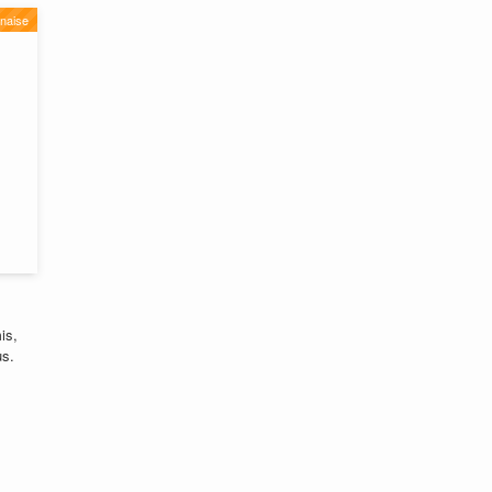
naise
is,
us.