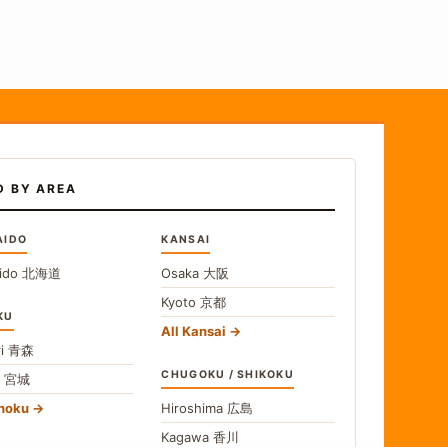
D BY AREA
AIDO
KANSAI
ido
北海道
Osaka
大阪
Kyoto
京都
KU
All Kansai
i
青森
CHUGOKU / SHIKOKU
i
宮城
ohoku
Hiroshima
広島
Kagawa
香川