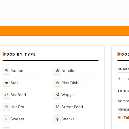
FOOD BY TYPE
FOO
HOKK
🍜
🍝
Ramen
Noodles
Hokka
🍣
🍚
Sushi
Rice Dishes
TOHO
🦐
🥩
Seafood
Wagyu
Aomor
🍲
🥢
Hot Pot
Street Food
Miyag
All T
🍡
🍘
Sweets
Snacks