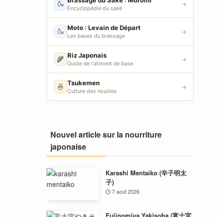
Brassage du Saké : Moromi
🍶
→
Encyclopédie du saké
Moto : Levain de Départ
🍶
→
Les bases du brassage
Riz Japonais
🌾
→
Guide de l'aliment de base
Tsukemen
🍜
→
Culture des nouilles
Nouvel article sur la nourriture
japonaise
Karashi Mentaiko (辛子明太
子)
7 août 2026
Fujinomiya Yakisoba (富士宮