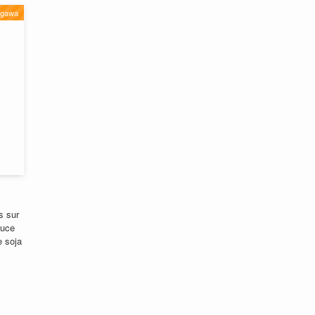
gawa
s sur
auce
 soja