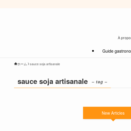
À propos
Guide gastron
ホーム
sauce soja artisanale
sauce soja artisanale
– tag –
New Articles