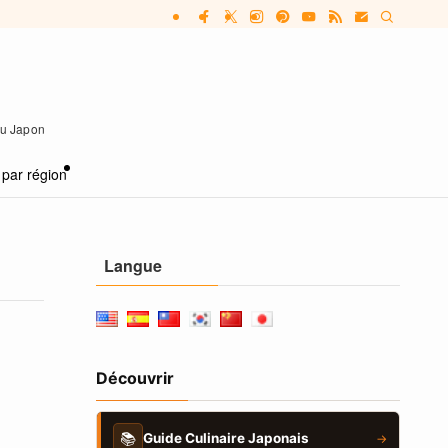
 au Japon
 par région
Langue
Découvrir
📚
Guide Culinaire Japonais
→