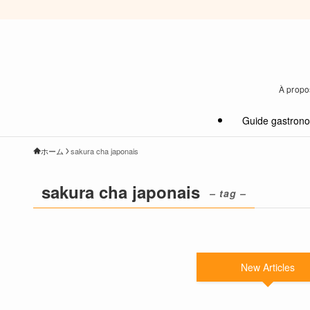
À propos
Guide gastron
ホーム
sakura cha japonais
sakura cha japonais
– tag –
New Articles