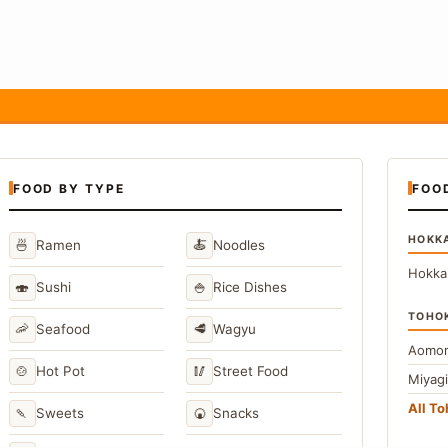
FOOD BY TYPE
FOO
HOKK
🍜
🍝
Ramen
Noodles
Hokka
🍣
🍚
Sushi
Rice Dishes
TOHO
🦐
🥩
Seafood
Wagyu
Aomor
🍲
🥢
Hot Pot
Street Food
Miyag
All T
🍡
🍘
Sweets
Snacks