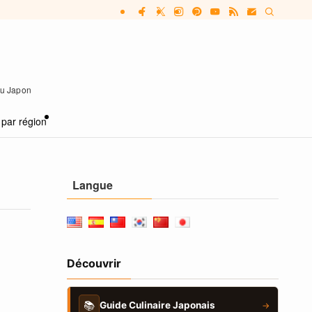
 au Japon
 par région
Langue
Découvrir
📚
Guide Culinaire Japonais
→