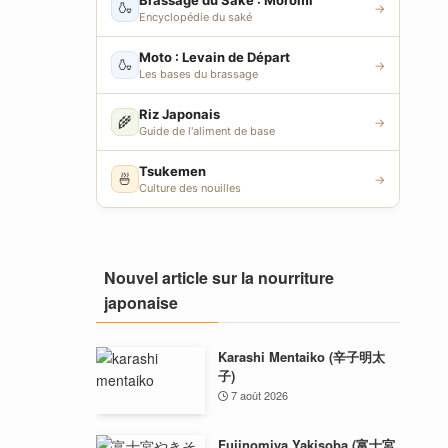
Brassage du Saké : Moromi
🍶
→
Encyclopédie du saké
Moto : Levain de Départ
🍶
→
Les bases du brassage
Riz Japonais
🌾
→
Guide de l'aliment de base
Tsukemen
🍜
→
Culture des nouilles
Nouvel article sur la nourriture
japonaise
Karashi Mentaiko (辛子明太
子)
7 août 2026
Fujinomiya Yakisoba (富士宮