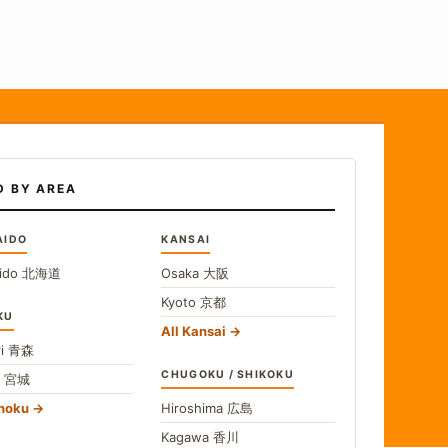
D BY AREA
AIDO
KANSAI
ido
北海道
Osaka
大阪
Kyoto
京都
KU
All Kansai
i
青森
CHUGOKU / SHIKOKU
i
宮城
ohoku
Hiroshima
広島
Kagawa
香川