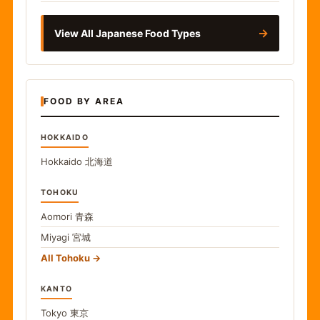
→
View All Japanese Food Types
FOOD BY AREA
HOKKAIDO
Hokkaido
北海道
TOHOKU
Aomori
青森
Miyagi
宮城
All Tohoku
KANTO
Tokyo
東京