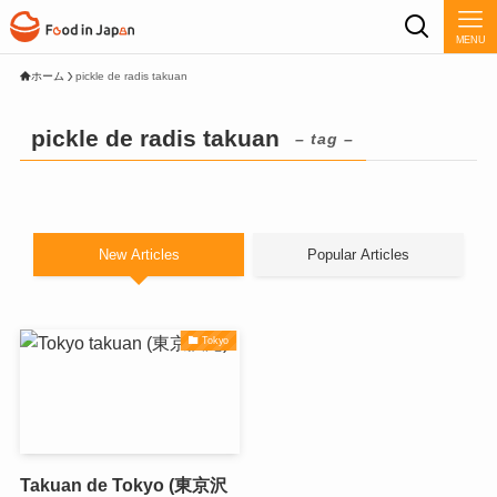
MENU
ホーム
pickle de radis takuan
pickle de radis takuan
– tag –
New Articles
Popular Articles
Tokyo
Takuan de Tokyo (東京沢