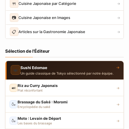
🍴
Cuisine Japonaise par Catégorie
→
📷
Cuisine Japonaise en Images
→
📋
Articles sur la Gastronomie Japonaise
→
Sélection de l'Éditeur
→
Sushi Edomae
🍣
Un guide classique de Tokyo sélectionné par notre équipe.
Riz au Curry Japonais
🍛
→
Plat réconfortant
Brassage du Saké : Moromi
🍶
→
Encyclopédie du saké
Moto : Levain de Départ
🍶
→
Les bases du brassage