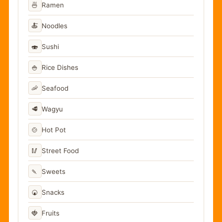
🍜
Ramen
🍝
Noodles
🍣
Sushi
🍚
Rice Dishes
🦐
Seafood
🥩
Wagyu
🍲
Hot Pot
🥢
Street Food
🍡
Sweets
🍘
Snacks
🍓
Fruits