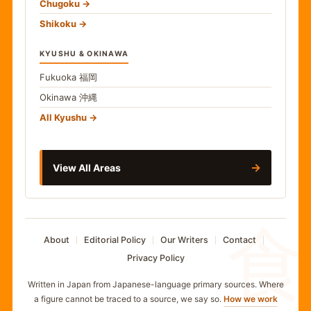
Chugoku
Shikoku
KYUSHU & OKINAWA
Fukuoka
福岡
Okinawa
沖縄
All Kyushu
→
View All Areas
食
About
Editorial Policy
Our Writers
Contact
Privacy Policy
Written in Japan from Japanese-language primary sources. Where
a figure cannot be traced to a source, we say so.
How we work