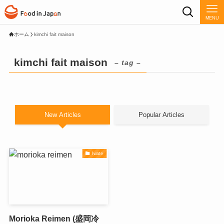
MENU
ホーム
kimchi fait maison
kimchi fait maison
– tag –
New Articles
Popular Articles
Iwate
Morioka Reimen (盛岡冷