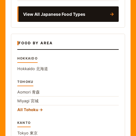
→
View All Japanese Food Types
FOOD BY AREA
HOKKAIDO
Hokkaido
北海道
TOHOKU
Aomori
青森
Miyagi
宮城
All Tohoku
KANTO
Tokyo
東京