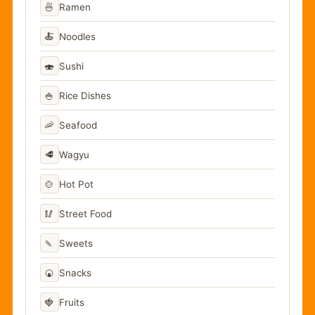
🍜
Ramen
🍝
Noodles
🍣
Sushi
🍚
Rice Dishes
🦐
Seafood
🥩
Wagyu
🍲
Hot Pot
🥢
Street Food
🍡
Sweets
🍘
Snacks
🍓
Fruits