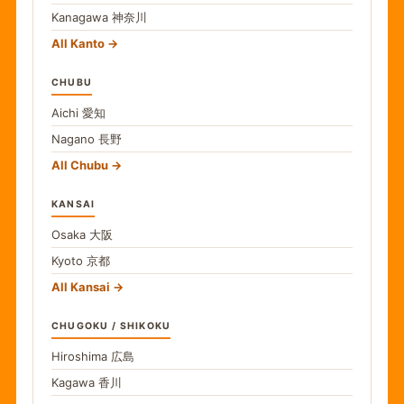
Kanagawa
神奈川
All Kanto
CHUBU
Aichi
愛知
Nagano
長野
All Chubu
KANSAI
Osaka
大阪
Kyoto
京都
All Kansai
CHUGOKU / SHIKOKU
Hiroshima
広島
Kagawa
香川