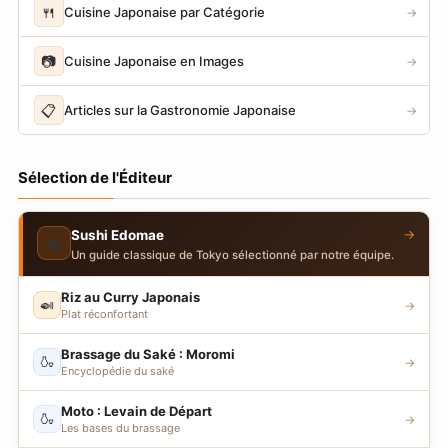
🍴
Cuisine Japonaise par Catégorie
→
📷
Cuisine Japonaise en Images
→
📋
Articles sur la Gastronomie Japonaise
→
Sélection de l'Éditeur
→
Sushi Edomae
🍣
Un guide classique de Tokyo sélectionné par notre équipe.
Riz au Curry Japonais
🍛
→
Plat réconfortant
Brassage du Saké : Moromi
🍶
→
Encyclopédie du saké
Moto : Levain de Départ
🍶
→
Les bases du brassage