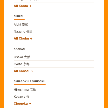
All Kanto
CHUBU
Aichi
愛知
Nagano
長野
All Chubu
KANSAI
Osaka
大阪
Kyoto
京都
All Kansai
CHUGOKU / SHIKOKU
Hiroshima
広島
Kagawa
香川
Chugoku