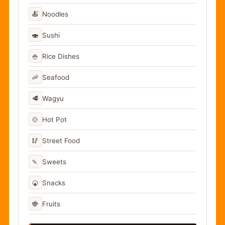
🍝
Noodles
🍣
Sushi
🍚
Rice Dishes
🦐
Seafood
🥩
Wagyu
🍲
Hot Pot
🥢
Street Food
🍡
Sweets
🍘
Snacks
🍓
Fruits