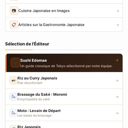
📷
Cuisine Japonaise en Images
→
📋
Articles sur la Gastronomie Japonaise
→
Sélection de l'Éditeur
→
Sushi Edomae
🍣
Un guide classique de Tokyo sélectionné par notre équipe.
Riz au Curry Japonais
🍛
→
Plat réconfortant
Brassage du Saké : Moromi
🍶
→
Encyclopédie du saké
Moto : Levain de Départ
🍶
→
Les bases du brassage
Riz Japonais