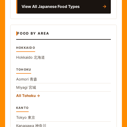
→
View All Japanese Food Types
FOOD BY AREA
HOKKAIDO
Hokkaido
北海道
TOHOKU
Aomori
青森
Miyagi
宮城
All Tohoku
KANTO
Tokyo
東京
Kanagawa
神奈川