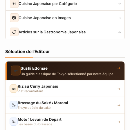
🍴
Cuisine Japonaise par Catégorie
→
📷
Cuisine Japonaise en Images
→
📋
Articles sur la Gastronomie Japonaise
→
Sélection de l'Éditeur
→
Sushi Edomae
🍣
Un guide classique de Tokyo sélectionné par notre équipe.
Riz au Curry Japonais
🍛
→
Plat réconfortant
Brassage du Saké : Moromi
🍶
→
Encyclopédie du saké
Moto : Levain de Départ
🍶
→
Les bases du brassage