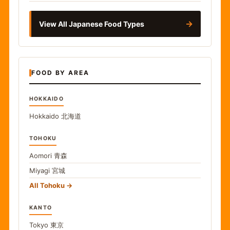
→
View All Japanese Food Types
FOOD BY AREA
HOKKAIDO
Hokkaido
北海道
TOHOKU
Aomori
青森
Miyagi
宮城
All Tohoku
KANTO
Tokyo
東京