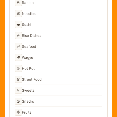
🍜
Ramen
🍝
Noodles
🍣
Sushi
🍚
Rice Dishes
🦐
Seafood
🥩
Wagyu
🍲
Hot Pot
🥢
Street Food
🍡
Sweets
🍘
Snacks
🍓
Fruits