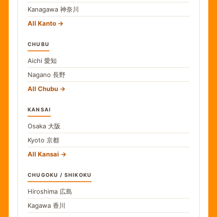
Kanagawa
神奈川
All Kanto
CHUBU
Aichi
愛知
Nagano
長野
All Chubu
KANSAI
Osaka
大阪
Kyoto
京都
All Kansai
CHUGOKU / SHIKOKU
Hiroshima
広島
Kagawa
香川