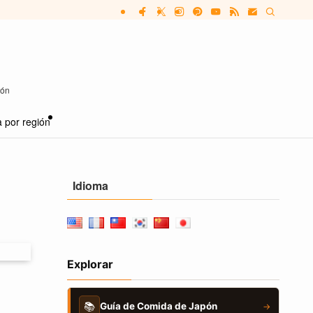
pón
 por región
Idioma
Explorar
📚
Guía de Comida de Japón
→