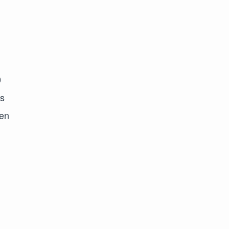
0
os
 en