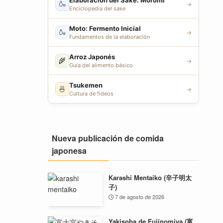
Elaboración del Sake: Moromi
🍶
→
Enciclopedia del sake
Moto: Fermento Inicial
🍶
→
Fundamentos de la elaboración
Arroz Japonés
🌾
→
Guía del alimento básico
Tsukemen
🍜
→
Cultura de fideos
Nueva publicación de comida
japonesa
Karashi Mentaiko (辛子明太
子)
7 de agosto de 2026
Yakisoba de Fujinomiya (富