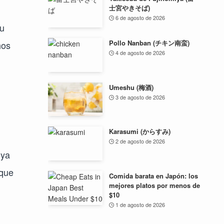
士宮やきそば)
6 de agosto de 2026
su
Pollo Nanban (チキン南蛮)
hos
4 de agosto de 2026
Umeshu (梅酒)
3 de agosto de 2026
Karasumi (からすみ)
2 de agosto de 2026
oya
 que
Comida barata en Japón: los
mejores platos por menos de
$10
1 de agosto de 2026