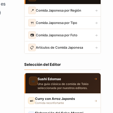
 es
📍
Comida Japonesa por Región
→
á
🍴
Comida Japonesa por Tipo
→
📷
Comida Japonesa por Foto
→
📋
Artículos de Comida Japonesa
→
Selección del Editor
→
Sushi Edomae
🍣
Una guía clásica de comida de Tokio
seleccionada por nuestros editores.
Curry con Arroz Japonés
🍛
→
Comida reconfortante