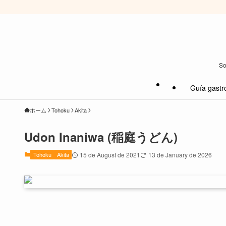
So
Guía gastr
ホーム
Tohoku
Akita
Udon Inaniwa (稲庭うどん)
Tohoku
Akita
15 de August de 2021
13 de January de 2026