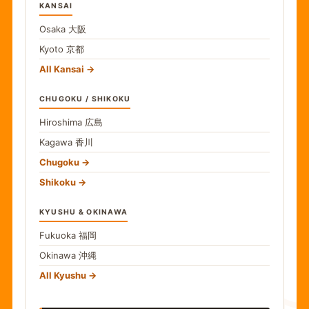
KANSAI
Osaka
大阪
Kyoto
京都
All Kansai
CHUGOKU / SHIKOKU
Hiroshima
広島
Kagawa
香川
Chugoku
Shikoku
KYUSHU & OKINAWA
Fukuoka
福岡
Okinawa
沖縄
All Kyushu