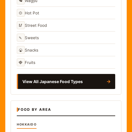
🥩
Wagyu
🍲
Hot Pot
🥢
Street Food
🍡
Sweets
🍘
Snacks
🍓
Fruits
→
View All Japanese Food Types
FOOD BY AREA
HOKKAIDO