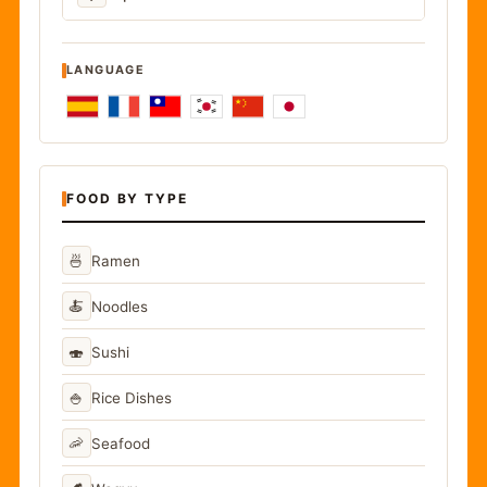
LANGUAGE
FOOD BY TYPE
🍜
Ramen
🍝
Noodles
🍣
Sushi
🍚
Rice Dishes
🦐
Seafood