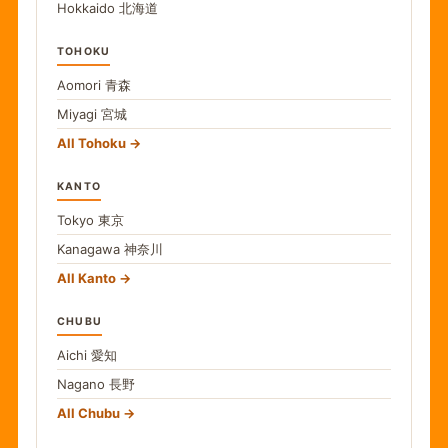
Hokkaido
北海道
TOHOKU
Aomori
青森
Miyagi
宮城
All Tohoku
KANTO
Tokyo
東京
Kanagawa
神奈川
All Kanto
CHUBU
Aichi
愛知
Nagano
長野
All Chubu