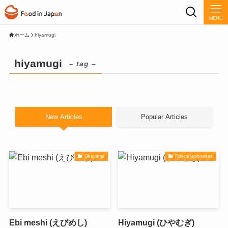
MENU
ホーム
hiyamugi
hiyamugi
– tag –
New Articles
Popular Articles
Okayama
Fideos japoneses
Ebi meshi (えびめし)
Hiyamugi (ひやむぎ)