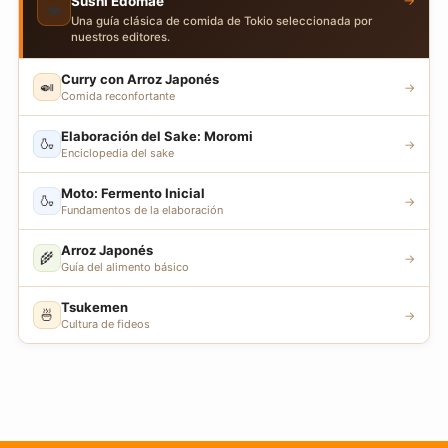
→
Sushi Edomae
🍣
Una guía clásica de comida de Tokio seleccionada por
nuestros editores.
Curry con Arroz Japonés
🍛
→
Comida reconfortante
Elaboración del Sake: Moromi
🍶
→
Enciclopedia del sake
Moto: Fermento Inicial
🍶
→
Fundamentos de la elaboración
Arroz Japonés
🌾
→
Guía del alimento básico
Tsukemen
🍜
→
Cultura de fideos