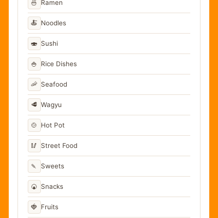
🍜
Ramen
🍝
Noodles
🍣
Sushi
🍚
Rice Dishes
🦐
Seafood
🥩
Wagyu
🍲
Hot Pot
🥢
Street Food
🍡
Sweets
🍘
Snacks
🍓
Fruits