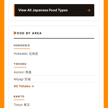
→
View All Japanese Food Types
FOOD BY AREA
HOKKAIDO
Hokkaido
北海道
TOHOKU
Aomori
青森
Miyagi
宮城
All Tohoku
KANTO
Tokyo
東京