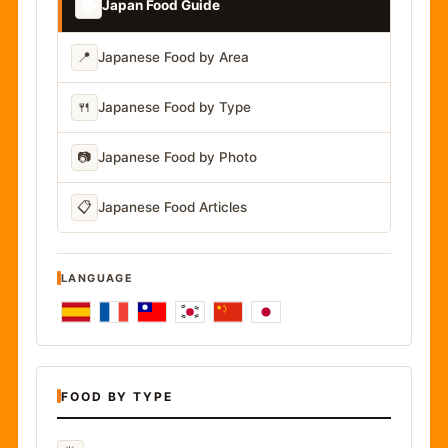
📚
Japan Food Guide
📍
Japanese Food by Area
🍴
Japanese Food by Type
📷
Japanese Food by Photo
📋
Japanese Food Articles
LANGUAGE
FOOD BY TYPE