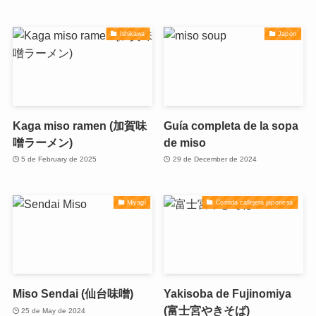
Ishikawa
Japón
Kaga miso ramen (加賀味
Guía completa de la sopa
噌ラーメン)
de miso
5 de February de 2025
29 de December de 2024
Miyagi
Comida callejera japonesa
Miso Sendai (仙台味噌)
Yakisoba de Fujinomiya
(富士宮やきそば)
25 de May de 2024