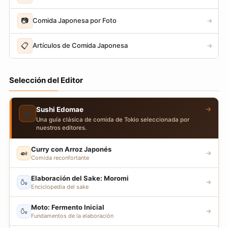
📷
Comida Japonesa por Foto
→
📋
Artículos de Comida Japonesa
→
Selección del Editor
→
Sushi Edomae
🍣
Una guía clásica de comida de Tokio seleccionada por
nuestros editores.
Curry con Arroz Japonés
🍛
→
Comida reconfortante
Elaboración del Sake: Moromi
🍶
→
Enciclopedia del sake
Moto: Fermento Inicial
🍶
→
Fundamentos de la elaboración