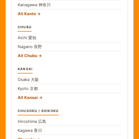
Kanagawa
神奈川
All Kanto
CHUBU
Aichi
愛知
Nagano
長野
All Chubu
KANSAI
Osaka
大阪
Kyoto
京都
All Kansai
CHUGOKU / SHIKOKU
Hiroshima
広島
Kagawa
香川