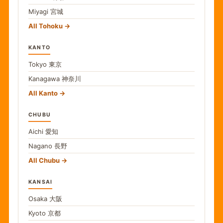
Miyagi
宮城
All Tohoku
KANTO
Tokyo
東京
Kanagawa
神奈川
All Kanto
CHUBU
Aichi
愛知
Nagano
長野
All Chubu
KANSAI
Osaka
大阪
Kyoto
京都