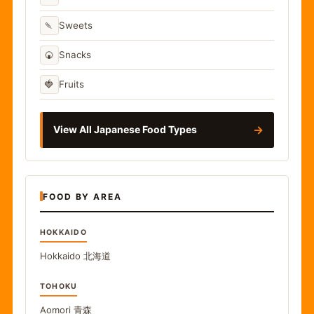
🍡
Sweets
🍘
Snacks
🍓
Fruits
→
View All Japanese Food Types
FOOD BY AREA
HOKKAIDO
Hokkaido
北海道
TOHOKU
Aomori
青森