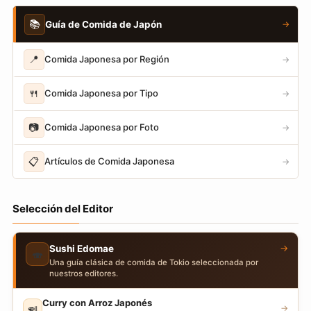
📚
Guía de Comida de Japón
→
📍
Comida Japonesa por Región
→
🍴
Comida Japonesa por Tipo
→
📷
Comida Japonesa por Foto
→
📋
Artículos de Comida Japonesa
→
Selección del Editor
→
Sushi Edomae
🍣
Una guía clásica de comida de Tokio seleccionada por
nuestros editores.
Curry con Arroz Japonés
🍛
→