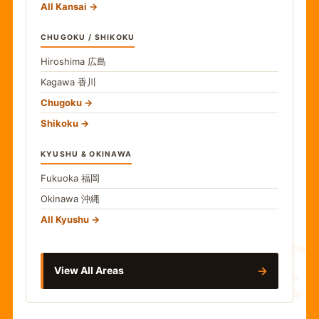
All Kansai
CHUGOKU / SHIKOKU
Hiroshima
広島
Kagawa
香川
Chugoku
Shikoku
KYUSHU & OKINAWA
Fukuoka
福岡
Okinawa
沖縄
食
All Kyushu
→
View All Areas