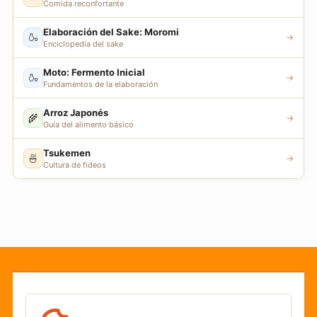
Comida reconfortante
Elaboración del Sake: Moromi
🍶
→
Enciclopedia del sake
Moto: Fermento Inicial
🍶
→
Fundamentos de la elaboración
Arroz Japonés
🌾
→
Guía del alimento básico
Tsukemen
🍜
→
Cultura de fideos