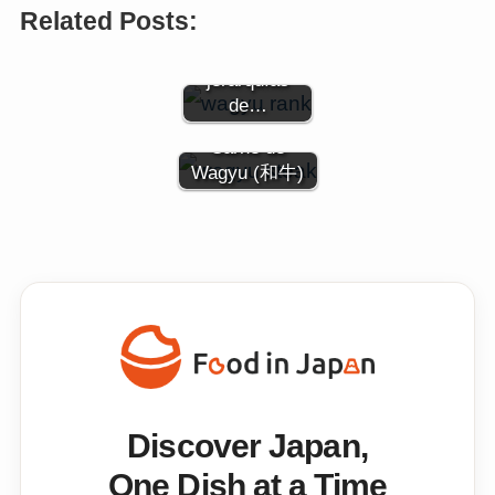
Related Posts:
De lo supremo
a lo sublime:
jerarquías
de…
Carne de
Wagyu (和牛)
Discover Japan,
One Dish at a Time