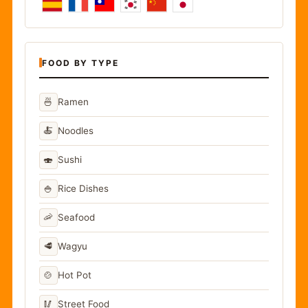
FOOD BY TYPE
🍜
Ramen
🍝
Noodles
🍣
Sushi
🍚
Rice Dishes
🦐
Seafood
🥩
Wagyu
🍲
Hot Pot
🥢
Street Food