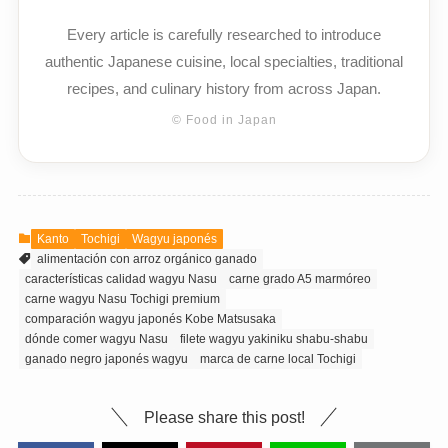
Every article is carefully researched to introduce
authentic Japanese cuisine, local specialties, traditional
recipes, and culinary history from across Japan.
© Food in Japan
Kanto
Tochigi
Wagyu japonés
alimentación con arroz orgánico ganado
características calidad wagyu Nasu
carne grado A5 marmóreo
carne wagyu Nasu Tochigi premium
comparación wagyu japonés Kobe Matsusaka
dónde comer wagyu Nasu
filete wagyu yakiniku shabu-shabu
ganado negro japonés wagyu
marca de carne local Tochigi
Please share this post!