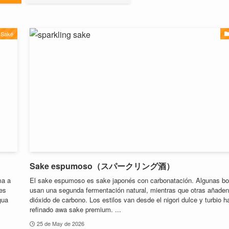
Saké
Sake espumoso（スパークリング酒）
ma a
El sake espumoso es sake japonés con carbonatación. Algunas bo
 es
usan una segunda fermentación natural, mientras que otras añaden
gua
dióxido de carbono. Los estilos van desde el nigori dulce y turbio h
refinado awa sake premium. ...
25 de May de 2026