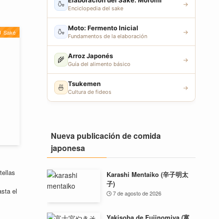
Elaboración del Sake: Moromi
🍶
→
Enciclopedia del sake
Moto: Fermento Inicial
🍶
→
Saké
Fundamentos de la elaboración
Arroz Japonés
🌾
→
Guía del alimento básico
Tsukemen
🍜
→
Cultura de fideos
Nueva publicación de comida
japonesa
tellas
Karashi Mentaiko (辛子明太
子)
asta el
7 de agosto de 2026
Yakisoba de Fujinomiya (富