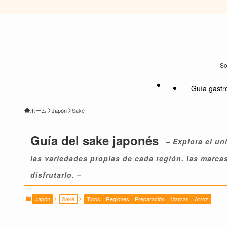
So
Guía gastr
ホーム
Japón
Saké
Guía del sake japonés
– Explora el un
las variedades propias de cada región, las marca
disfrutarlo. –
Japón
Saké
Tipos
Regiones
Preparación
Marcas
Arroz