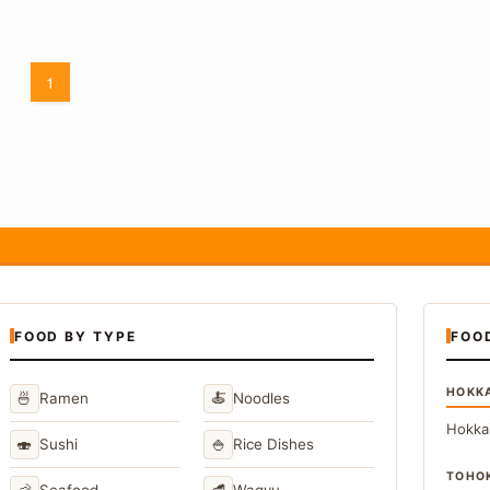
1
FOOD BY TYPE
FOO
HOKK
🍜
🍝
Ramen
Noodles
Hokka
🍣
🍚
Sushi
Rice Dishes
TOHO
🦐
🥩