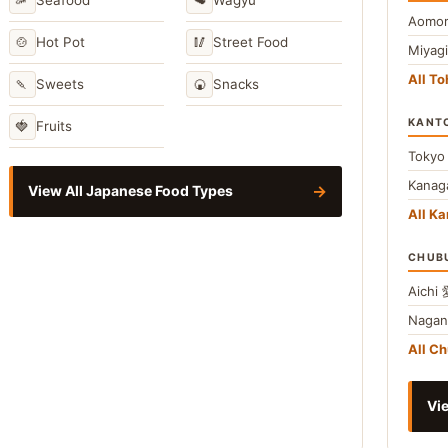
Seafood
Wagyu
Aomor
🍲
🥢
Hot Pot
Street Food
Miyag
All T
🍡
🍘
Sweets
Snacks
KANT
🍓
Fruits
Toky
Kana
→
View All Japanese Food Types
All Ka
CHUB
Aichi
Naga
All C
Vie