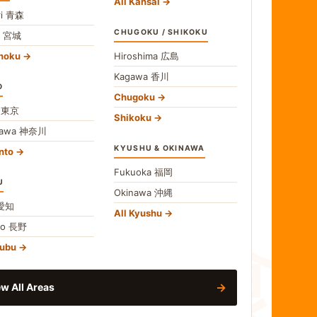
All Kansai
i
青森
CHUGOKU / SHIKOKU
i
宮城
ohoku
Hiroshima
広島
Kagawa
香川
O
Chugoku
o
東京
Shikoku
gawa
神奈川
KYUSHU & OKINAWA
nto
Fukuoka
福岡
U
Okinawa
沖縄
食
愛知
All Kyushu
no
長野
hubu
→
w All Areas