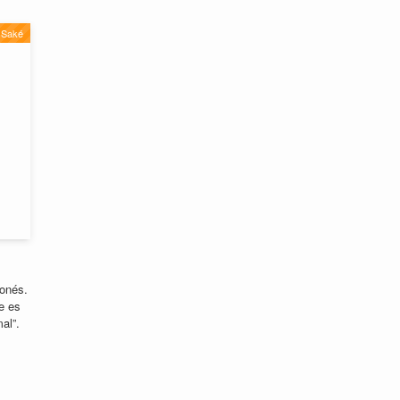
Saké
onés.
ue es
al”.