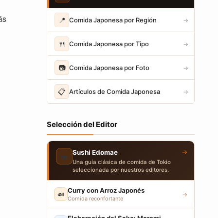
ás
📍
Comida Japonesa por Región
→
🍴
Comida Japonesa por Tipo
→
📷
Comida Japonesa por Foto
→
📋
Artículos de Comida Japonesa
→
Selección del Editor
→
Sushi Edomae
🍣
Una guía clásica de comida de Tokio
seleccionada por nuestros editores.
Curry con Arroz Japonés
🍛
→
Comida reconfortante