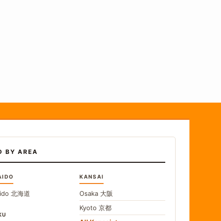
D BY AREA
AIDO
KANSAI
ido
北海道
Osaka
大阪
Kyoto
京都
KU