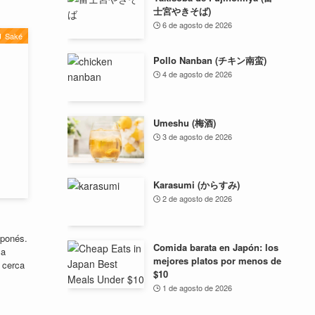
士宮やきそば)
6 de agosto de 2026
Saké
Pollo Nanban (チキン南蛮)
4 de agosto de 2026
Umeshu (梅酒)
3 de agosto de 2026
Karasumi (からすみ)
2 de agosto de 2026
aponés.
Comida barata en Japón: los
ca
mejores platos por menos de
 cerca
$10
1 de agosto de 2026