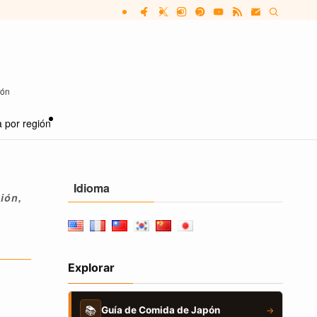
pón
 por región
Idioma
ión,
Explorar
📚
Guía de Comida de Japón
→