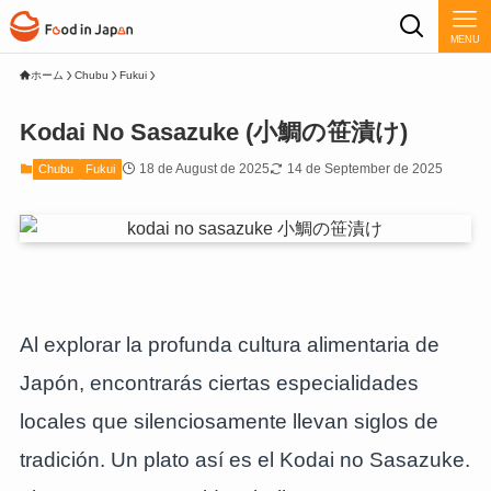
MENU
ホーム
Chubu
Fukui
Kodai No Sasazuke (小鯛の笹漬け)
18 de August de 2025
14 de September de 2025
Chubu
Fukui
Al explorar la profunda cultura alimentaria de
Japón, encontrarás ciertas especialidades
locales que silenciosamente llevan siglos de
tradición. Un plato así es el Kodai no Sasazuke.