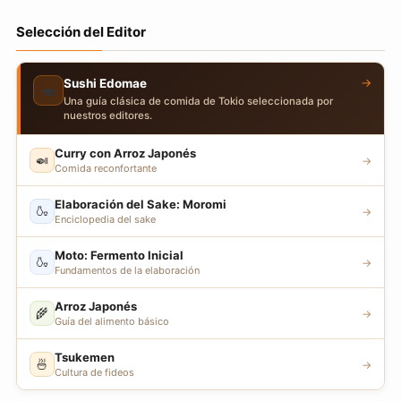
Selección del Editor
→
Sushi Edomae
🍣
Una guía clásica de comida de Tokio seleccionada por
nuestros editores.
Curry con Arroz Japonés
🍛
→
Comida reconfortante
Elaboración del Sake: Moromi
🍶
→
Enciclopedia del sake
Moto: Fermento Inicial
🍶
→
Fundamentos de la elaboración
Arroz Japonés
🌾
→
Guía del alimento básico
Tsukemen
🍜
→
Cultura de fideos