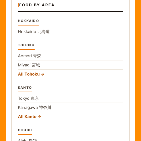
FOOD BY AREA
HOKKAIDO
Hokkaido
北海道
TOHOKU
Aomori
青森
Miyagi
宮城
All Tohoku
KANTO
Tokyo
東京
Kanagawa
神奈川
All Kanto
CHUBU
Aichi
愛知