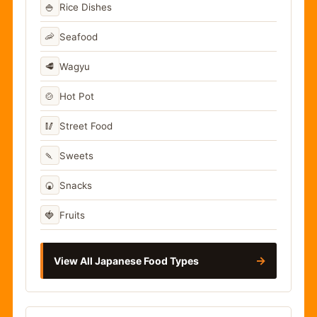
🍚
Rice Dishes
🦐
Seafood
🥩
Wagyu
🍲
Hot Pot
🥢
Street Food
🍡
Sweets
🍘
Snacks
🍓
Fruits
→
View All Japanese Food Types