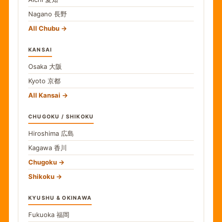
Nagano
長野
All Chubu
KANSAI
Osaka
大阪
Kyoto
京都
All Kansai
CHUGOKU / SHIKOKU
Hiroshima
広島
Kagawa
香川
Chugoku
Shikoku
KYUSHU & OKINAWA
Fukuoka
福岡