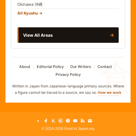
Okinawa
沖縄
All Kyushu
→
View All Areas
食
About
Editorial Policy
Our Writers
Contact
Privacy Policy
Written in Japan from Japanese-language primary sources. Where
a figure cannot be traced to a source, we say so.
How we work
©
2019-2026 Food in Japan.org